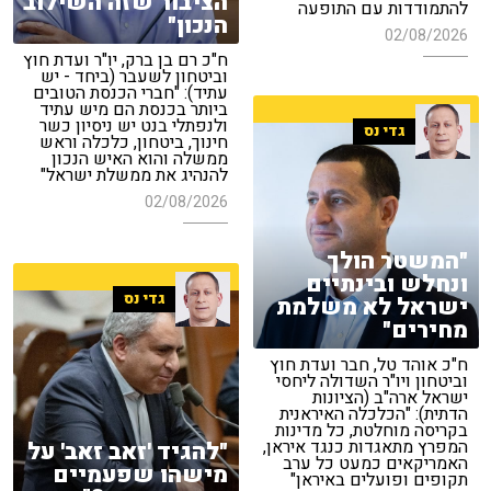
הציבור שזה השילוב
להתמודדות עם התופעה
הנכון"
02/08/2026
ח"כ רם בן ברק, יו"ר ועדת חוץ
וביטחון לשעבר (ביחד - יש
עתיד): "חברי הכנסת הטובים
ביותר בכנסת הם מיש עתיד
ולנפתלי בנט יש ניסיון כשר
גדי נס
חינוך, ביטחון, כלכלה וראש
ממשלה והוא האיש הנכון
להנהיג את ממשלת ישראל"
02/08/2026
"המשטר הולך
ונחלש ובינתיים
גדי נס
ישראל לא משלמת
מחירים"
ח"כ אוהד טל, חבר ועדת חוץ
וביטחון ויו"ר השדולה ליחסי
ישראל ארה"ב (הציונות
הדתית): "הכלכלה האיראנית
בקריסה מוחלטת, כל מדינות
המפרץ מתאגדות כנגד איראן,
"להגיד 'זאב זאב' על
האמריקאים כמעט כל ערב
מישהו שפעמיים
תקופים ופועלים באיראן"