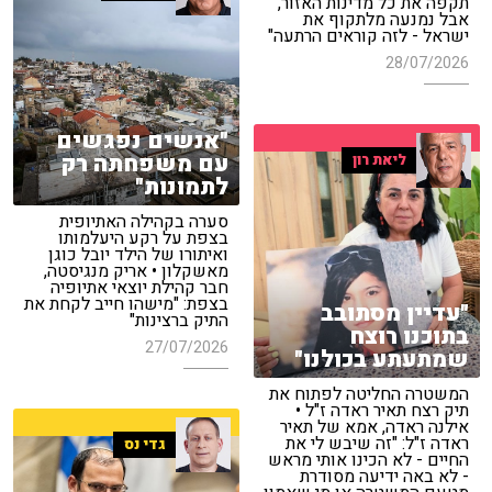
תקפה את כל מדינות האזור,
אבל נמנעה מלתקוף את
ישראל - לזה קוראים הרתעה"
28/07/2026
"אנשים נפגשים
עם משפחתה רק
ליאת רון
לתמונות"
סערה בקהילה האתיופית
בצפת על רקע היעלמותו
ואיתורו של הילד יובל כוגן
מאשקלון • אריק מנגיסטה,
חבר קהילת יוצאי אתיופיה
בצפת: "מישהו חייב לקחת את
"עדיין מסתובב
התיק ברצינות"
בתוכנו רוצח
27/07/2026
שמתעתע בכולנו"
המשטרה החליטה לפתוח את
תיק רצח תאיר ראדה ז"ל •
אילנה ראדה, אמא של תאיר
ראדה ז"ל: "זה שיבש לי את
גדי נס
החיים - לא הכינו אותי מראש
- לא באה ידיעה מסודרת