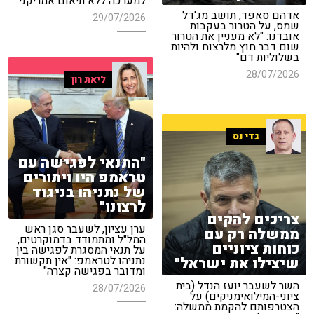
למערכה ללא תיאום אמריקני"
אדהם סאפד, תושב מג'דל
29/07/2026
שמס, על הטרור בעקבות
אובדנו: "לא מעניין את הטרור
שום דבר חוץ מלרצוח ולהיות
בשלוליות דם"
28/07/2026
ליאת רון
גדי נס
"התנאי לפגישה עם
טראמפ היו ויתורים
של נתניהו בניגוד
לרצונו"
צריכים להקים
ערן עציון, לשעבר סגן ראש
ממשלה רק עם
המל"ל ומתמודד בדמוקרטים,
כוחות ציוניים
על תנאי המסגרת לפגישה בין
נתניהו לטראמפ: "אין תקשורת
שיצילו את ישראל"
ומדובר בפגישה קצרה"
השר לשעבר יועז הנדל (בית
28/07/2026
ציוני-המילואימניקים) על
הצטרפותם להקמת ממשלה: