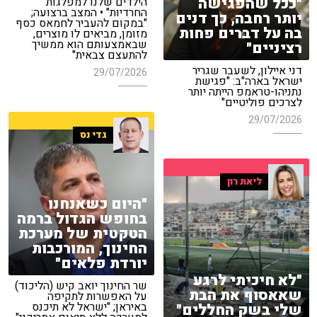
"ככל שהפגישה
הילדים שלנו למפלגות
החרדיות" • המצב ברצועה;
יותר רחבה, כך דנים
"במקום להעביר לחמאס כסף
בה על דברים פחות
מזומן, מביאים לו מוצרים,
שבאמצעותם הוא ממשיך
רציניים"
להתעצם צבאית"
דני איילון, לשעבר שגריר
29/07/2026
ישראל בארה"ב: "פגישת
נתניהו-טראמפ הייתה יותר
לצרכים פוליטיים"
29/07/2026
גדי נס
ליאת רון
"היום כשאנחנו
בחופש הגדול ברמה
הטקטית של מערכת
החינוך, המורכבות
יורדת פלאים"
"לא חיכיתי לרגע
שר החינוך יואב קיש (הליכוד)
שאאסוף את הבת
על האפשרות לתקיפה
באיראן; "ישראל לא תיכנס
שלי בשק החללים"