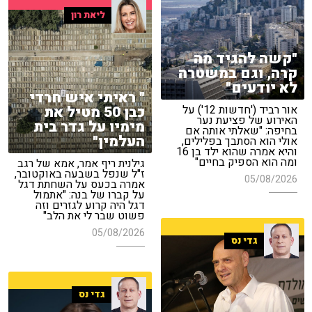
ליאת רון
"קשה להגיד מה
קרה, וגם במשטרה
לא יודעים"
" ראיתי איש חרדי
כבן 50 מטיל את
אור רביד ('חדשות 12') על
האירוע של פציעת נער
מימיו על גדר בית
בחיפה: "שאלתי אותה אם
העלמין"
אולי הוא הסתבך בפלילים,
והיא אמרה שהוא ילד בן 16
ומה הוא הספיק בחיים"
גילנית ריף אמר, אמא של רגב
ז"ל שנפל בשבעה באוקטובר,
05/08/2026
אמרה בכעס על השחתת דגל
על קברו של בנה: "אתמול
דגל היה קרוע לגזרים וזה
פשוט שבר לי את הלב"
05/08/2026
גדי נס
גדי נס