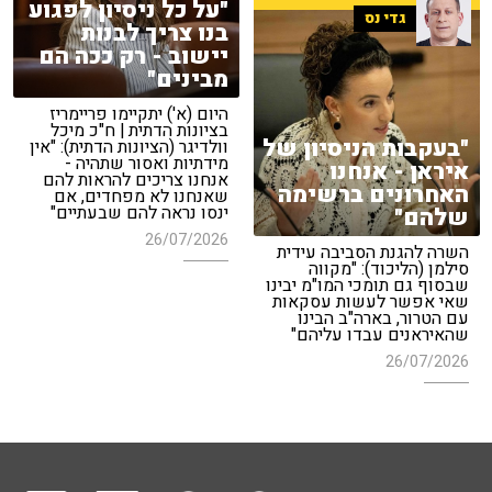
"על כל ניסיון לפגוע
גדי נס
בנו צריך לבנות
יישוב - רק ככה הם
מבינים"
היום (א') יתקיימו פריימריז
בציונות הדתית | ח"כ מיכל
"בעקבות הניסיון של
וולדיגר (הציונות הדתית): "אין
מידתיות ואסור שתהיה -
איראן - אנחנו
אנחנו צריכים להראות להם
האחרונים ברשימה
שאנחנו לא מפחדים, אם
ינסו נראה להם שבעתיים"
שלהם"
26/07/2026
השרה להגנת הסביבה עידית
סילמן (הליכוד): "מקווה
שבסוף גם תומכי המו"מ יבינו
שאי אפשר לעשות עסקאות
עם הטרור, בארה"ב הבינו
שהאיראנים עבדו עליהם"
26/07/2026