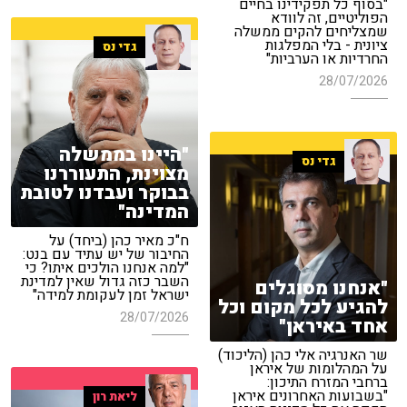
"בסוף כל תפקידינו בחיים
הפוליטיים, זה לוודא
שמצליחים להקים ממשלה
ציונית - בלי המפלגות
גדי נס
החרדיות או הערביות"
28/07/2026
"היינו בממשלה
גדי נס
מצוינת, התעוררנו
בבוקר ועבדנו לטובת
המדינה"
ח"כ מאיר כהן (ביחד) על
החיבור של יש עתיד עם בנט:
"למה אנחנו הולכים איתו? כי
השבר כזה גדול שאין למדינת
"אנחנו מסוגלים
ישראל זמן לעקומת למידה"
להגיע לכל מקום וכל
28/07/2026
אחד באיראן"
שר האנרגיה אלי כהן (הליכוד)
על המהלומות של איראן
ברחבי המזרח התיכון:
"בשבועות האחרונים איראן
ליאת רון