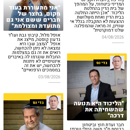
המדיני-ביטחוני, על המהפך
"אני מתעוררת בעוד
של בית הדין בהחלטת
מקום, בחצר של
הליכוד: "אכן הייתה החלטה
בבית הדין ואחת משלושת
חברים ששם אני גם
ההצעות לא התקבלה בגלל אי
מתועדת ומצולמת"
שוויון, זה מראה שהמפלגה
שלנו דמוקרטית"
אופל מלול, קיבוץ גבת ועו"ד
04/08/2026
גדעון קוסטה, מייצג את
אופל: "המצב שבו היא
נמצאה לא ניתן להכחשה,
רואים את זה גם במצלמות.
החבלות שנגרמו לה באיברים
אינטימיים לא ניתנות
גדי נס
להכחשה, יש את זה
במסמכים הרפואיים"
03/08/2026
"הליכוד היא תנועה
גדי נס
שהשחיתה את
דרכה"
חבר ועדת חוץ וביטחון
בכנסת ח"כ משה קינלי טורפז