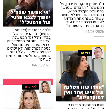
ח"כ יסמין סאקס פרידמן, על
הממשלה: " הדברים שנעשו
בממשלה הקצרה ההיא,
"אי אפשר שצה"ל
הממשלה הנוכחית לא עושה
יהפוך לצבא פרטי
עשור. בשנה אחת הצלחנו
של הרמטכ"ל"
לעשות הרבה דברים עוד
במאה הימים הראשונים"
ח"כ צבי סוכות (הציונות
04/08/2026
הדתית) נגד הביקורת של
בכירי צה"ל נגד הממשלה:
"צריך לשמור על הממלכתיות
וצבא העם, במינימום של
כניסה למחלוקות ולא יכולים
להכניס למצב שצה"ל נכנס
גדי נס
למשחק הפוליטי ונותן ציונים
לשרים"
04/08/2026
"אמרו שזו מפלגה
ליאת רון
של איש אחד ואין
דמוקרטיות"
שרת התחבורה מירי רגב
(הליכוד), חברת הקבינט