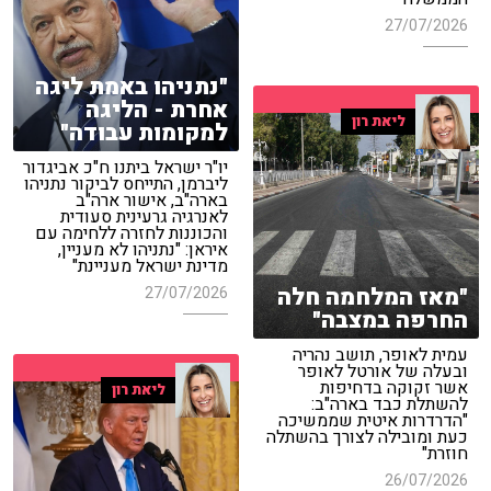
27/07/2026
"נתניהו באמת ליגה
אחרת - הליגה
ליאת רון
למקומות עבודה"
יו"ר ישראל ביתנו ח"כ אביגדור
ליברמן, התייחס לביקור נתניהו
בארה"ב, אישור ארה"ב
לאנרגיה גרעינית סעודית
והכוננות לחזרה ללחימה עם
איראן: "נתניהו לא מעניין,
מדינת ישראל מעניינת"
"מאז המלחמה חלה
27/07/2026
החרפה במצבה"
עמית לאופר, תושב נהריה
ובעלה של אורטל לאופר
אשר זקוקה בדחיפות
ליאת רון
להשתלת כבד בארה"ב:
"הדרדרות איטית שממשיכה
כעת ומובילה לצורך בהשתלה
חוזרת"
26/07/2026