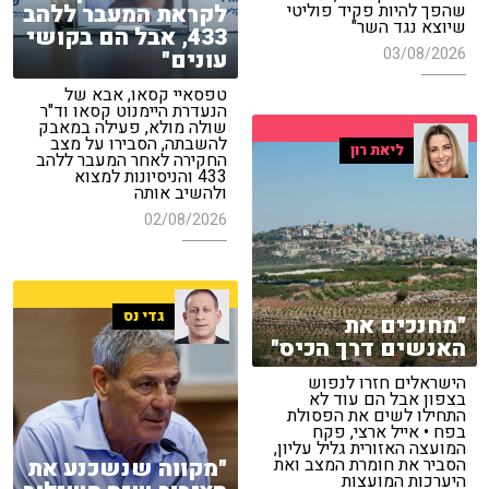
לקראת המעבר ללהב
שהפך להיות פקיד פוליטי
שיוצא נגד השר"
433, אבל הם בקושי
03/08/2026
עונים"
טפסאיי קסאו, אבא של
הנעדרת היימנוט קסאו וד"ר
שולה מולא, פעילה במאבק
להשבתה, הסבירו על מצב
ליאת רון
החקירה לאחר המעבר ללהב
433 והניסיונות למצוא
ולהשיב אותה
02/08/2026
גדי נס
"מחנכים את
האנשים דרך הכיס"
הישראלים חזרו לנפוש
בצפון אבל הם עוד לא
התחילו לשים את הפסולת
בפח • אייל ארצי, פקח
המועצה האזורית גליל עליון,
"מקווה שנשכנע את
הסביר את חומרת המצב ואת
היערכות המועצות