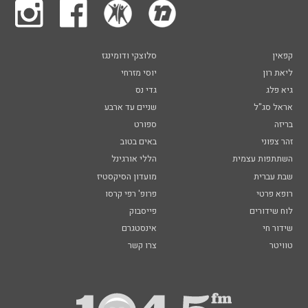
קפאין
סלוצקי ודומינגז
ליאת רון
יוסי מזרחי
גיא פלג
גדי נס
אראל סג"ל
שניים עד ארבע
בריזה
ספורט
זהר צפוני
באים בטוב
השתתפות עצמית
הללי אורגינל
שבת עברית
מועדון הסיקסטיז
רופא פרטי
פרופ' רפי קרסו
לוח שידורים
פייסבוק
שידור חי
אינסטגרם
טוויטר
צרו קשר