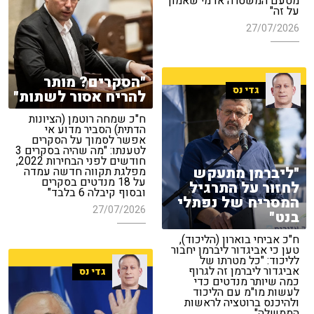
מטעם המשטרה או מי שאמון
על זה"
27/07/2026
"הסקרים? מותר
גדי נס
להריח אסור לשתות"
ח"כ שמחה רוטמן (הציונות
הדתית) הסביר מדוע אי
אפשר לסמוך על הסקרים
לטענתו: "מה שהיה בסקרים 3
חודשים לפני הבחירות 2022,
"ליברמן מתעקש
מפלגת תקווה חדשה עמדה
על 18 מנדטים בסקרים
לחזור על התרגיל
ובסוף קיבלה 6 בלבד"
המסריח של נפתלי
27/07/2026
בנט"
ח"כ אביחי בוארון (הליכוד),
טען כי אביגדור ליברמן יחבור
לליכוד: "כל מטרתו של
אביגדור ליברמן זה לגרוף
גדי נס
כמה שיותר מנדטים כדי
לעשות מו"מ עם הליכוד
ולהיכנס ברוטציה לראשות
הממשלה"