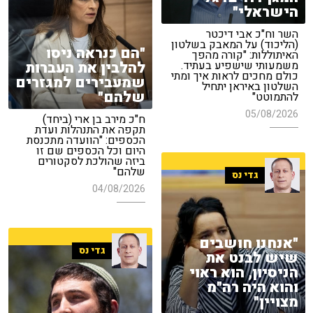
הישראלי"
השר וח"כ אבי דיכטר
(הליכוד) על המאבק בשלטון
"הם כנראה ניסו
האיתוללות: "קורה מהפך
להלבין את העברות
משמעותי שישפיע בעתיד.
כולם מחכים לראות איך ומתי
שמעבירים למגזרים
השלטון באיראן יתחיל
שלהם"
להתמוטט"
05/08/2026
ח"כ מירב בן ארי (ביחד)
תקפה את התנהלות ועדת
הכספים: "הוועדה מתכנסת
היום וכל הכספים שם זו
ביזה שהולכת לסקטורים
שלהם"
גדי נס
04/08/2026
"אנחנו חושבים
גדי נס
שיש לבנט את
הניסיון, הוא ראוי
והוא היה רה"מ
מצויין"