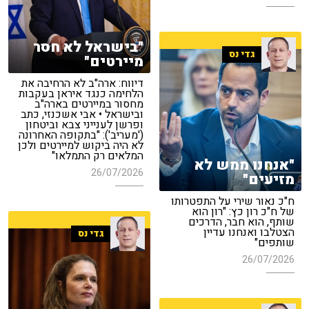
"בישראל לא חסר
גדי נס
מיירטים"
דיווח: ארה"ב לא הרחיבה את
הלחימה כנגד איראן בעקבות
מחסור במיירטים בארה"ב
ובישראל • אבי אשכנזי, כתב
ופרשן לענייני צבא וביטחון
('מעריב'): "בתקופה האחרונה
לא היה ביקוש למיירטים ולכן
המלאים רק התמלאו"
"אנחנו ממש לא
26/07/2026
מזיעים"
ח"כ נאור שירי על התפטרותו
של ח"כ רון כץ: "רון הוא
שותף, הוא חבר, הדרכים
הצטלבו ואנחנו עדיין
גדי נס
שותפים"
26/07/2026