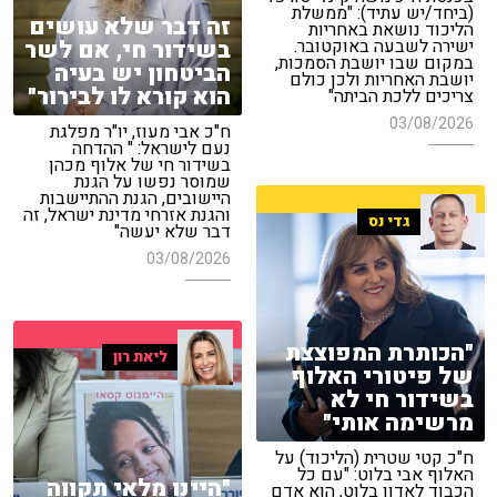
(ביחד/יש עתיד): "ממשלת
זה דבר שלא עושים
הליכוד נושאת באחריות
בשידור חי, אם לשר
ישירה לשבעה באוקטובר.
במקום שבו יושבת הסמכות,
הביטחון יש בעיה
יושבת האחריות ולכן כולם
הוא קורא לו לבירור"
צריכים ללכת הביתה"
03/08/2026
ח"כ אבי מעוז, יו"ר מפלגת
נעם לישראל: " ההדחה
בשידור חי של אלוף מכהן
שמוסר נפשו על הגנת
היישובים, הגנת ההתיישבות
והגנת אזרחי מדינת ישראל, זה
גדי נס
דבר שלא יעשה"
03/08/2026
"הכותרת המפוצצת
ליאת רון
של פיטורי האלוף
בשידור חי לא
מרשימה אותי"
ח"כ קטי שטרית (הליכוד) על
האלוף אבי בלוט: "עם כל
"היינו מלאי תקווה
הכבוד לאדון בלוט, הוא אדם