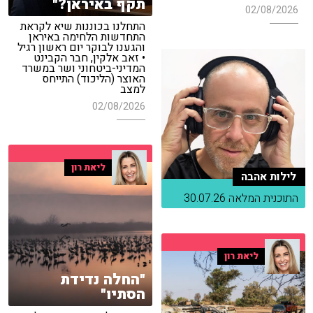
תקף באיראן?"
02/08/2026
התחלנו בכוננות שיא לקראת
התחדשות הלחימה באיראן
והגענו לבוקר יום ראשון רגיל
• זאב אלקין, חבר הקבינט
המדיני-ביטחוני ושר במשרד
האוצר (הליכוד) התייחס
למצב
02/08/2026
ליאת רון
לילות אהבה
התוכנית המלאה 30.07.26
ליאת רון
"החלה נדידת
הסתיו"