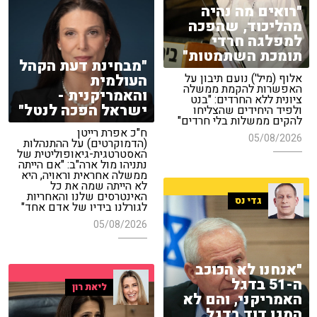
"רואים מה נהיה
מהליכוד, שהפכה
למפלגה חרדי
תומכת השתמטות"
"מבחינת דעת הקהל
העולמית
אלוף (מיל') נועם תיבון על
האפשרות להקמת ממשלה
והאמריקנית -
ציונית ללא החרדים: "בנט
ישראל הפכה לנטל"
ולפיד היחידים שהצליחו
להקים ממשלות בלי חרדים"
ח"כ אפרת רייטן
05/08/2026
(הדמוקרטים) על ההתנהלות
האסטרטגית-גיאופוליטית של
נתניהו מול ארה"ב: "אם הייתה
ממשלה אחראית וראויה, היא
לא הייתה שמה את כל
האינטרסים שלנו והאחריות
גדי נס
לגורלנו בידיו של אדם אחד"
05/08/2026
"אנחנו לא הכוכב
ה-51 בדגל
ליאת רון
האמריקני, והם לא
המגן דוד בדגל