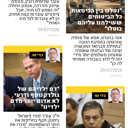
ענבר שלומית רובין, מנהלת
שיווק והדרכה, אגמון החולה:
"נפלנו בין הכיסאות,
"זה נשמע לנו מוזר, אבל
ציפורים עובדות קצת אחרת,
כל הביטוחים
הן לא עובדות לפי מזג
ששילמנו עליהם
האוויר"
בוטלו"
29/07/2026
אנה בונגרט, אמא של סופיה
שנרצחה במסיבת הנובה:
"בתחילת פברואר התקשרה
נציגה של הביטוח שאמרה
שאנחנו משלמים יותר מידי.
גדי נס
היה לי לחץ בעבודה ואמרתי
לה כן"
29/07/2026
"דם ילדיהם של
גולדקנופף ודרעי
גדי נס
לא אדום יותר מדם
ילדינו"
ח"כ עודד פורר (ישראל
ביתנו), תקף בחריפות את
חוקי ההשתמטות: "מכרו את