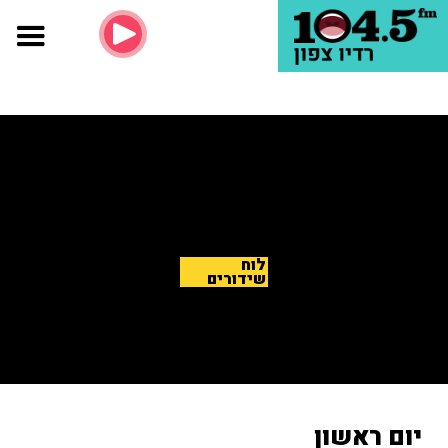
לוח
שידורים
יום ראשון