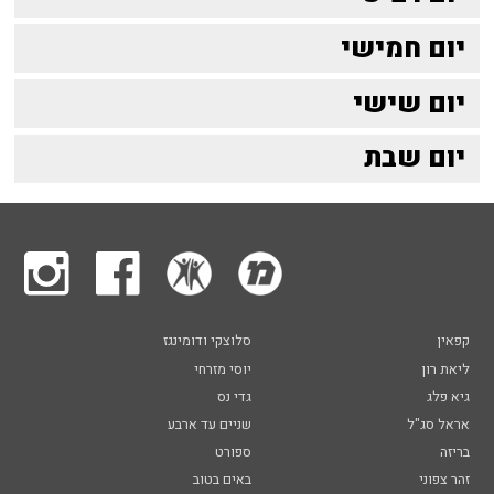
יום חמישי
יום שישי
יום שבת
קפאין
סלוצקי ודומינגז
ליאת רון
יוסי מזרחי
גיא פלג
גדי נס
אראל סג"ל
שניים עד ארבע
בריזה
ספורט
זהר צפוני
באים בטוב