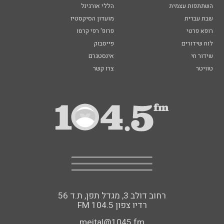
השתתפות עצמית
הללי אורגינל
שבת עברית
מועדון הסיקסטיז
רופא פרטי
פרופ' רפי קרסו
לוח שידורים
פייסבוק
שידור חי
אינסטגרם
טוויטר
צרו קשר
רחוב דולב 3, מגדל תפן, ת.ד 56
FM רדיו צפון 104.5
meital@1045.fm