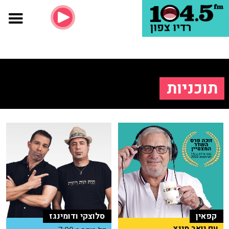
תוכניות
קפאין
סלוצקי ודומינגז
עם יואב מינץ