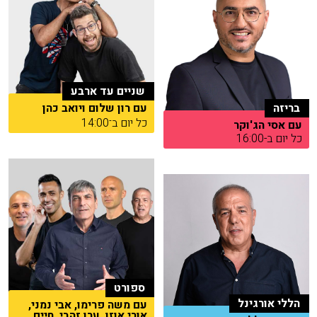
שניים עד ארבע
בריזה
עם רון שלום ויואב כהן
כל יום ב־14:00
עם אסי הג'וקר
כל יום ב-16:00
ספורט
הללי אורגינל
עם משה פרימו, אבי נמני,
אורי אוזן, ערן זהבי, חיים