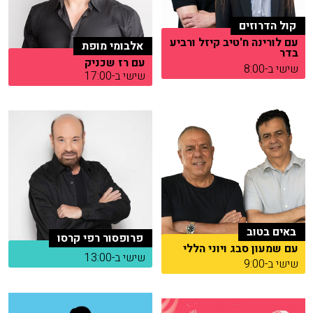
קול הדרוזים
עם לורינה ח'טיב קיזל ורביע
אלבומי מופת
בדר
עם רז שכניק
שישי ב-8:00
שישי ב-17:00
באים בטוב
פרופסור רפי קרסו
עם שמעון סבג ויוני הללי
שישי ב-13:00
שישי ב-9:00