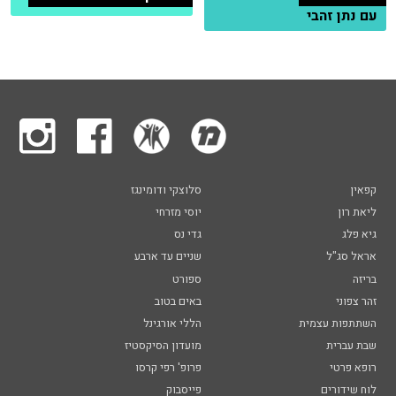
עם נתן זהבי
קפאין
סלוצקי ודומינגז
ליאת רון
יוסי מזרחי
גיא פלג
גדי נס
אראל סג"ל
שניים עד ארבע
בריזה
ספורט
זהר צפוני
באים בטוב
השתתפות עצמית
הללי אורגינל
שבת עברית
מועדון הסיקסטיז
רופא פרטי
פרופ' רפי קרסו
לוח שידורים
פייסבוק