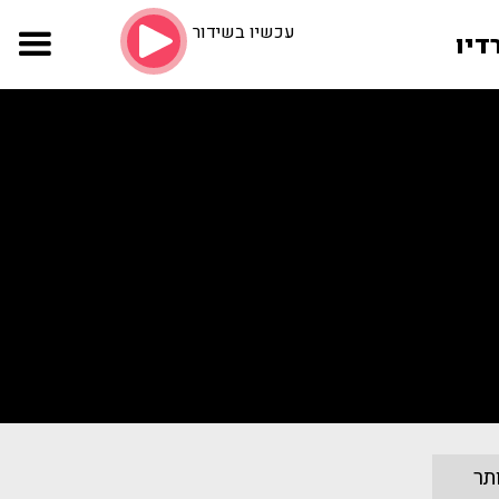
עכשיו בשידור
דיו
תר