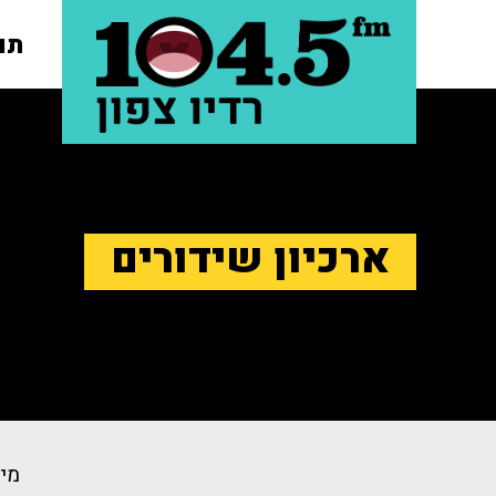
תו
ארכיון שידורים
מיו