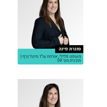
סוגרת פינה
משפט פלילי, אורחת עו"ד מיטל גרף |
תוכנית מס' 59