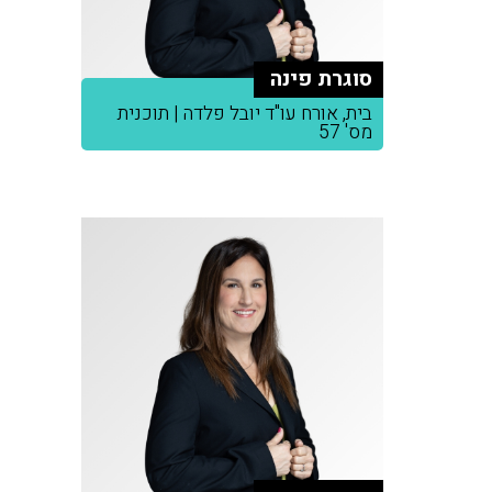
סוגרת פינה
בית, אורח עו"ד יובל פלדה | תוכנית
מס' 57