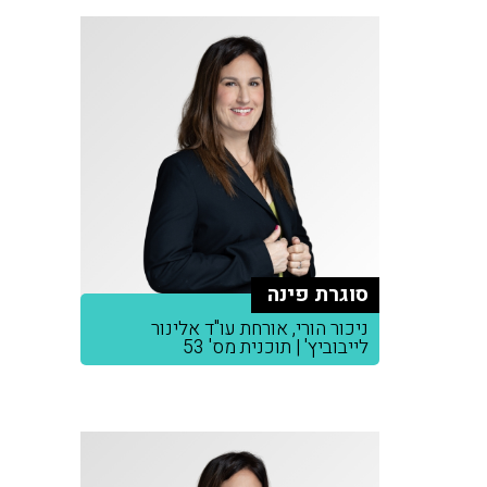
סוגרת פינה
ניכור הורי, אורחת עו"ד אלינור
לייבוביץ' | תוכנית מס' 53