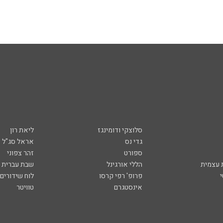
סלוצקי ודומינגז
ליאת רון
גדי נס
אראל סג"ל
ספורט
זהר צפוני
עצמית
הללי אורגינל
שבת עברית
פרופ' רפי קרסו
לוח שידורים
אינסטגרם
טוויטר