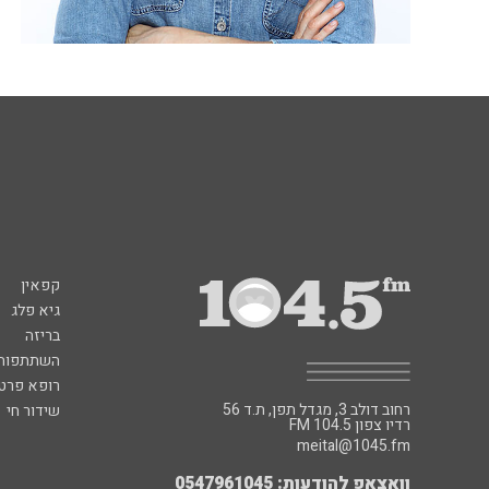
קפאין
גיא פלג
בריזה
השתתפות 
רופא פרטי
רחוב דולב 3, מגדל תפן, ת.ד 56
שידור חי
FM רדיו צפון 104.5
meital@1045.fm
וואצאפ להודעות: 0547961045