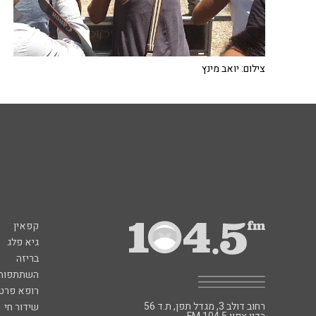
צילום: יואב מינץ
קפאין
גיא פלג
בריזה
השתתפות 
רופא פרטי
רחוב דולב 3, מגדל תפן, ת.ד 56
שידור חי