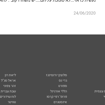
נעשית כראוי...לא סומכת עליהם....יש משהו רקוב". ל
24/06/2020
סלוצקי ודומינגז
ליאת רון
גדי נס
אראל סג"ל
ספורט
זהר צפוני
עצמית
הללי אורגינל
שבת עברית
פרופ' רפי קרסו
לוח שידורים
אינסטגרם
טוויטר