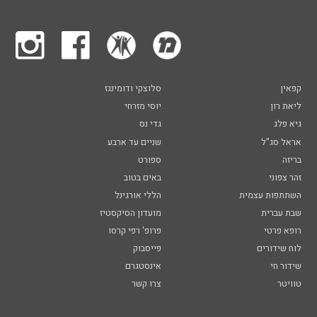
קפאין
סלוצקי ודומינגז
ליאת רון
יוסי מזרחי
גיא פלג
גדי נס
אראל סג"ל
שניים עד ארבע
בריזה
ספורט
זהר צפוני
באים בטוב
השתתפות עצמית
הללי אורגינל
שבת עברית
מועדון הסיקסטיז
רופא פרטי
פרופ' רפי קרסו
לוח שידורים
פייסבוק
שידור חי
אינסטגרם
טוויטר
צרו קשר