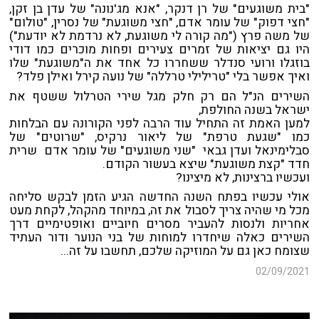
"בית משוגעים" של רן דנקר, "אנא מג'נונה" של עדן בן זקן,
"חצי דפוק" של עומר אדם, "חצי משוגעת" של נסרין, "טולום"
של משה פרץ ("מה קורה לי משוגעת, לא נרדמת לא יודעת")
היו גם יציאות של זמרים צעירים ופחות מוכרים כמו דודי
בוזגלו ורועי סנדלר ששחררו כל אחד את ה"משוגעת" שלו
ואיך אפשר בלי "טרילילי טרללה" של נועה קירל ואילן פלד?
השירים הנ"ל הם רק חלק מגל שירי הטרלול ששטף את
ישראל בשנה החולפת,
למען האמת זה התחיל עוד הרבה לפני הקורונה עם הבלחות
כמו "שגעת טרפת" של ליאור נרקיס, "שרוטים" של
סבלימינאל ועדן גבאי "שני משוגעים" של עומר אדם שרית
חדד "קצת משוגעת" שיצא בעשור הקודם.
ועכשיו ברצינות, לא מיצינו?
אולי עכשיו בפתח השנה החדשה הגיע הזמן לבקש סליחה
מכל מי שהיה צריך לסבול את זה, במיוחד מהקהל, לקחת מעט
אחריות ולנסות להעביר מסרים חיוביים ואופטימיים דרך
השירים כאלה שיחדרו למוחות של בני הנוער ודור העתיד
שצומח כאן גם על המוזיקה שלכם, תחשבו על זה...
02/09/2021