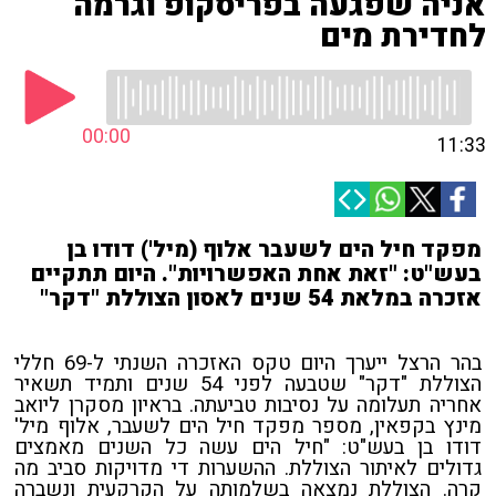
אניה שפגעה בפריסקופ וגרמה
לחדירת מים
00:00
11:33
מפקד חיל הים לשעבר אלוף (מיל') דודו בן
בעש"ט: "זאת אחת האפשרויות". היום תתקיים
אזכרה במלאת 54 שנים לאסון הצוללת "דקר"
בהר הרצל ייערך היום טקס האזכרה השנתי ל-69 חללי
הצוללת "דקר" שטבעה לפני 54 שנים ותמיד תשאיר
אחריה תעלומה על נסיבות טביעתה. בראיון מסקרן ליואב
מינץ בקפאין, מספר מפקד חיל הים לשעבר, אלוף מיל'
דודו בן בעש"ט: "חיל הים עשה כל השנים מאמצים
גדולים לאיתור הצוללת. ההשערות די מדויקות סביב מה
קרה. הצוללת נמצאה בשלמותה על הקרקעית ונשברה