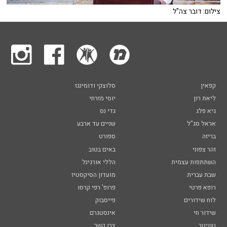
צילום: דובר צה"ל
קפאין
סלוצקי ודומינגז
ליאת רון
יוסי מזרחי
גיא פלג
גדי נס
אראל סג"ל
שניים עד ארבע
בריזה
ספורט
זהר צפוני
באים בטוב
השתתפות עצמית
הללי אורגינל
שבת עברית
מועדון הסיקסטיז
רופא פרטי
פרופ' רפי קרסו
לוח שידורים
פייסבוק
שידור חי
אינסטגרם
טוויטר
צרו קשר