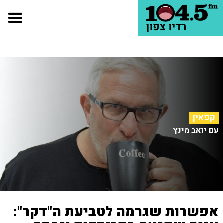
קפאין
עם יואב מינץ
אפשרות שגרמה לטביעת ה"דקר":