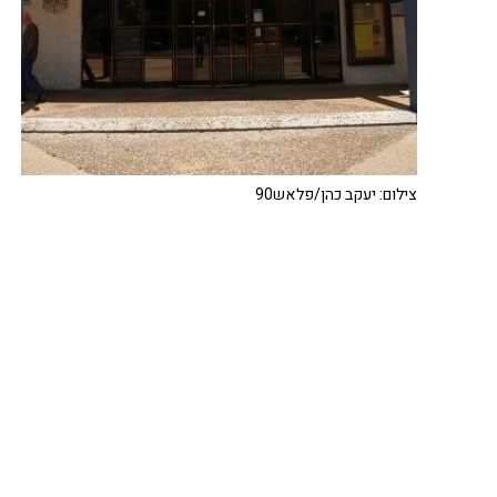
צילום: יעקב כהן/פלאש90