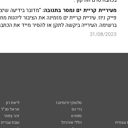
מעיריית קריית ים נמסר בתגובה:
"מדובר בידיעה שיצא
פייק ניוז. עיריית קריית ים מזמינה את הציבור ליהנות מ
ברשימה. העירייה ביקשה לתקן או להסיר מייד את הכתבה
31/08/2023
סלוצקי ודומינגז
ליאת רון
גדי נס
אראל סג"ל
ספורט
זהר צפוני
עצמית
הללי אורגינל
שבת עברית