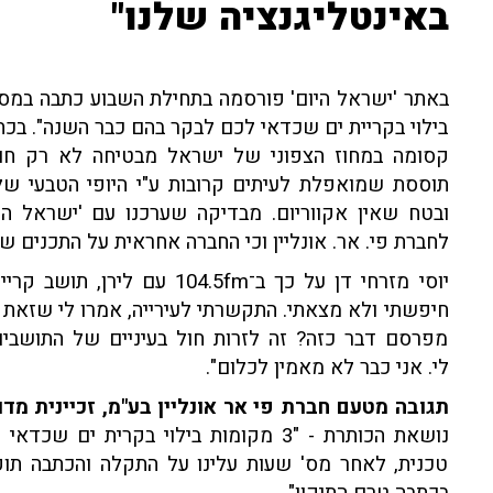
באינטליגנציה שלנו"
באתר 'ישראל היום' פורסמה בתחילת השבוע כתבה במס
בילוי בקריית ים שכדאי לכם לבקר בהם כבר השנה". בכתבה
קסומה במחוז הצפוני של ישראל מבטיחה לא רק חופים
תוססת שמואפלת לעיתים קרובות ע"י היופי הטבעי שלה
ובטח שאין אקווריום. מבדיקה שערכנו עם 'ישראל הי
לחברת פי. אר. אונליין וכי החברה אחראית על התכנים ש
יוסי מזרחי דן על כך ב־04.5fm
חיפשתי ולא מצאתי. התקשרתי לעירייה, אמרו לי שזאת ט
מפרסם דבר כזה? זה לזרות חול בעיניים של התושבים.
לי. אני כבר לא מאמין לכלום".
תגובה מטעם חברת פי אר אונליין בע"מ, זכיינית מדו
נושאת הכותרת - "3 מקומות בילוי בקרי
טכנית, לאחר מס' שעות עלינו על התקלה והכתבה תוקנ
בכתבה טרם התיקון".