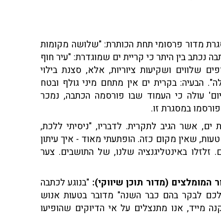
גרת מדור פרסומי תחת הכותרת: "שלושה מקומות
 נכתב בין היתר כי קריית ים שמוגדרת: "עיר חוף
 שלווים ושקיעות ציוריות, אלא, סצנת בילוי
". הבעיה: בקרית ים אין מתחם מיני גולף ובטח
ום' עולה כי העמוד שבו פורסמה הכתבה, נמכר
פורסמו במסגרת זו.
1 עם לירן, תושב קריית ים, אשר הגיב לתקרית. לדבריו, "ניסיתי ללכת,
עות, שאין מקום כזה. הופתעתי מאוד - איך עיתון
 זלזלו באינטליגנציה שלנו, של התושבים. צער
ר המומלצים (מדור תוכן שיווקי):
"בנוגע לכתבה
ת ים שכדאי לכם לבקר בהם כבר השנה" מדובר בטעות אנוש
ה מייד, אנו מתנצלים על אי הדיוקים שהופיעו