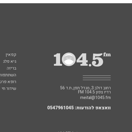
קפאין
גיא פלג
בריזה
השתתפות 
רופא פרטי
רחוב דולב 3, מגדל תפן, ת.ד 56
שידור חי
FM רדיו צפון 104.5
meital@1045.fm
וואצאפ להודעות: 0547961045