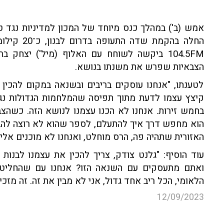
אמש (ב') במהלך כנס מיוחד של המכון למדיניות נגד טר
החלה בהקמת
104.5FM ביקשה לשוחח עם האלוף (מיל') יצח
הצבאיות שפרש את משנתו בנושא.
לטענתו, "אנחנו עוסקים בריבים ובשנאה במקום להכין
קיצץ עצמו לדעת מתוך תפיסה שהמלחמות הגדולות נגמ
בחמש זירות. אנחנו לא הכנו עצמנו לנושא הזה. כשהצ
הוא מחפש דרך איך להתעלם, לספר שהוא לא רוצה להב
האזורית שתהיה פה, הרס מוחלט, ואנחנו לא מוכנים אליו"
עוד הוסיף: "גלנט צודק, צריך להכין את עצמנו לבנות 
ואתם מתעסקים עם השנאה הזו? אנחנו עם שהחליט 
הלאומי, הכל ריב אחד גדול, אני לא מבין את זה. זה מזכ
12/09/2023