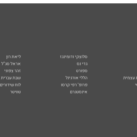
סלוצקי ודומינגז
ליאת רון
גדי נס
אראל סג"ל
ספורט
זהר צפוני
עצמית
הללי אורגינל
שבת עברית
פרופ' רפי קרסו
לוח שידורים
אינסטגרם
טוויטר