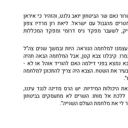
ור נאם שר הביטחון יואב גלנט, והזהיר כי איראן
 שדה התעופה בדרום לבנון, כ־20 קילומטרים מהגבול עם ישראל. ליאת רון מרדיו צפון
ק בריק, לשעבר מפקד גיס דרומי ומפקד המכללות
 עצמנו למלחמה הנוראה. היות ובמשך שנים צה"ל
רו. קיבלנו צבא קטן, אבל המלחמה הבאה תהיה
בא נמצא בפני דילמה האם להוריד אוהל או לא -
עיר את השטח. הצבא היה צריך להתכונן למלחמה
.
את היכולות המידיות. יש הרס מדינה לנגד עיננו,
ללכת אל מותו. השרים לא מתעסקים בביטחון
יר לי את מלחמת העולם השנייה".