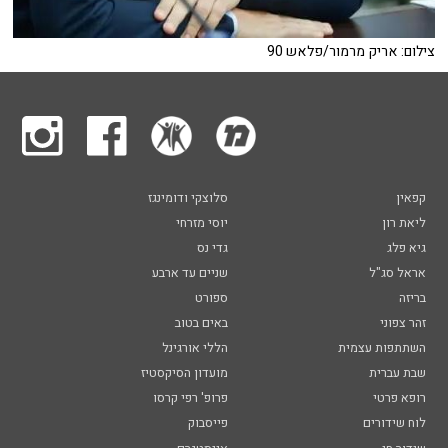
צילום: אריק מרמור/פלאש 90
קפאין
סלוצקי ודומינגז
ליאת רון
יוסי מזרחי
גיא פלג
גדי נס
אראל סג"ל
שניים עד ארבע
בריזה
ספורט
זהר צפוני
באים בטוב
השתתפות עצמית
הללי אורגינל
שבת עברית
מועדון הסיקסטיז
רופא פרטי
פרופ' רפי קרסו
לוח שידורים
פייסבוק