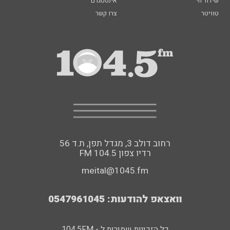
שידור חי
אינסטגרם
טוויטר
צרו קשר
רחוב דולב 3, מגדל תפן, ת.ד 56
FM רדיו צפון 104.5
meital@1045.fm
וואצאפ להודעות: 0547961045
כל הזכויות שמורות ל - 104.5FM