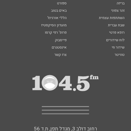
בריזה
ספורט
זהר צפוני
באים בטוב
השתתפות עצמית
הללי אורגינל
שבת עברית
מועדון הסיקסטיז
רופא פרטי
פרופ' רפי קרסו
לוח שידורים
פייסבוק
שידור חי
אינסטגרם
טוויטר
צרו קשר
רחוב דולב 3, מגדל תפן, ת.ד 56