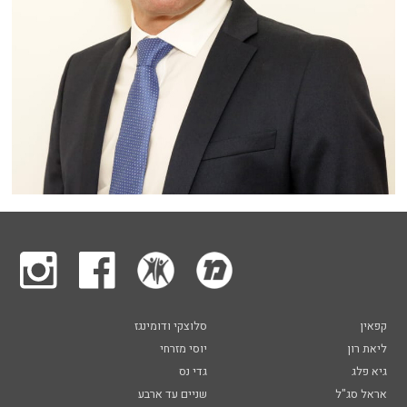
קפאין
סלוצקי ודומינגז
ליאת רון
יוסי מזרחי
גיא פלג
גדי נס
אראל סג"ל
שניים עד ארבע