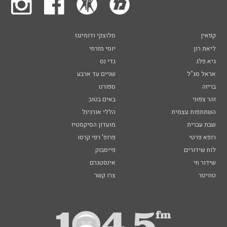
קפאין
סלוצקי ודומינגז
ליאת רון
יוסי מזרחי
גיא פלג
גדי נס
אראל סג"ל
שניים עד ארבע
בריזה
ספורט
זהר צפוני
באים בטוב
השתתפות עצמית
הללי אורגינל
שבת עברית
מועדון הסיקסטיז
רופא פרטי
פרופ' רפי קרסו
לוח שידורים
פייסבוק
שידור חי
אינסטגרם
טוויטר
צרו קשר