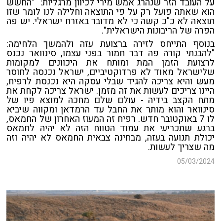
על העובד הזר שנהרג אמש מירי לכיוון מרגליות: "החשש
הוא שאתה פועל רק על פי התוצאה וחלילה לנו לומר שזו
תוצאה לא כ"כ קשה כי לא מדובר באזרח ישראלי. יש פה
הפרה של הריבונות הישראלית".
בנוסף התייחס לזירה ברצועת עזה ולהמשך הלחימה:
"להבנתי קורה פה דבר חמור בפני עצמו, סינוואר נכנס
לרצועת הזמן המת ומותח את היכוונים למקומות
שלישראל מאוד לא פרדוקטיביים, ישראל נכנסה לחוסר
מעש והיא צריכה להגיד שבלי עסקה היא נכנסת לרפיח,
היינו צריכים לעשות את זה מזמן. ישראל צריכה לקחת את
מתח הקצב בידיה - עולם שלם מחכה למוצא פיו של
סינוואר והוא מותר את החבל עד הרמדאן ומקווה שיביא
לו 7 באוקטובר חדש. רפיח זה המעוז האחרון של החמאס,
ברגע שתכריעי את עמוד הטווח הזה לא יהיה לחמאס
יכולת תנועה בעזה, מבחינה צבאית החמאס לא יהיה וזה
מה שצריך לעשות.
05/03/2024