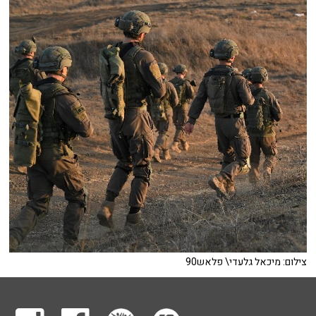
צילום: מיכאל גלעדי\ פלאש90