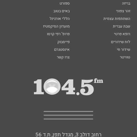
בריזה
ספורט
זהר צפוני
באים בטוב
השתתפות עצמית
הללי אורגינל
שבת עברית
מועדון הסיקסטיז
רופא פרטי
פרופ' רפי קרסו
לוח שידורים
פייסבוק
שידור חי
אינסטגרם
טוויטר
צרו קשר
רחוב דולב 3, מגדל תפן, ת.ד 56