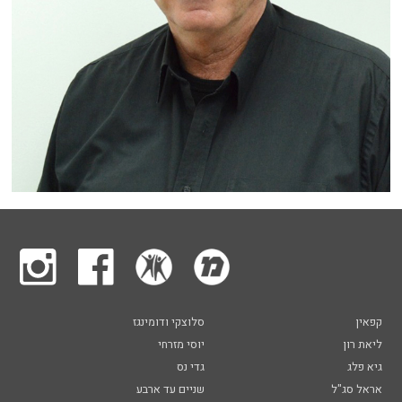
קפאין
סלוצקי ודומינגז
ליאת רון
יוסי מזרחי
גיא פלג
גדי נס
אראל סג"ל
שניים עד ארבע