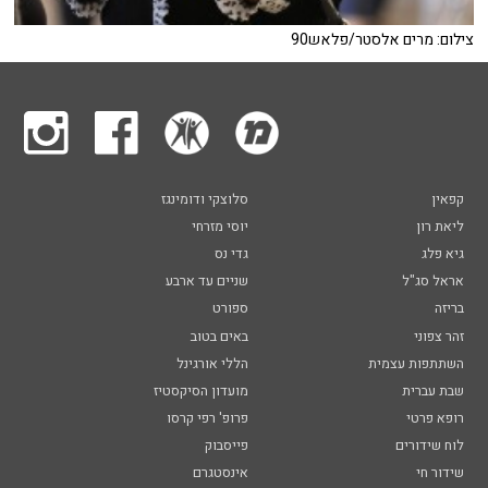
צילום: מרים אלסטר/פלאש90
קפאין
סלוצקי ודומינגז
ליאת רון
יוסי מזרחי
גיא פלג
גדי נס
אראל סג"ל
שניים עד ארבע
בריזה
ספורט
זהר צפוני
באים בטוב
השתתפות עצמית
הללי אורגינל
שבת עברית
מועדון הסיקסטיז
רופא פרטי
פרופ' רפי קרסו
לוח שידורים
פייסבוק
שידור חי
אינסטגרם