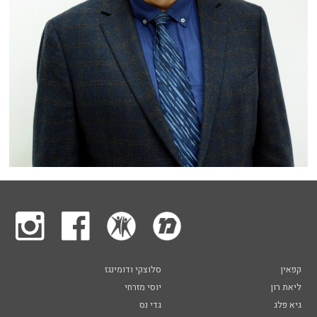
קפאין
סלוצקי ודומינגז
ליאת רון
יוסי מזרחי
גיא פלג
גדי נס