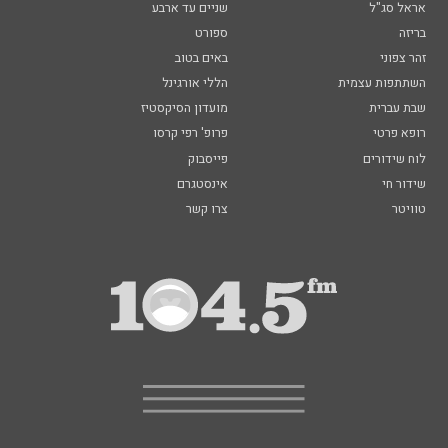
אראל סג"ל
שניים עד ארבע
בריזה
ספורט
זהר צפוני
באים בטוב
השתתפות עצמית
הללי אורגינל
שבת עברית
מועדון הסיקסטיז
רופא פרטי
פרופ' רפי קרסו
לוח שידורים
פייסבוק
שידור חי
אינסטגרם
טוויטר
צרו קשר