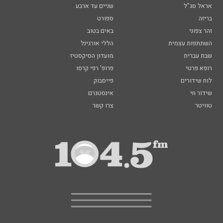
אראל סג"ל
שניים עד ארבע
בריזה
ספורט
זהר צפוני
באים בטוב
השתתפות עצמית
הללי אורגינל
שבת עברית
מועדון הסיקסטיז
רופא פרטי
פרופ' רפי קרסו
לוח שידורים
פייסבוק
שידור חי
אינסטגרם
טוויטר
צרו קשר