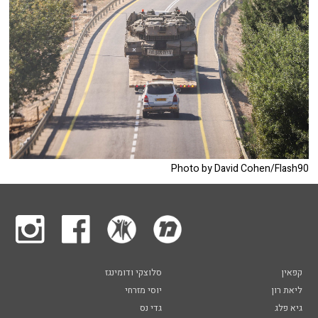
Photo by David Cohen/Flash90
קפאין
סלוצקי ודומינגז
ליאת רון
יוסי מזרחי
גיא פלג
גדי נס