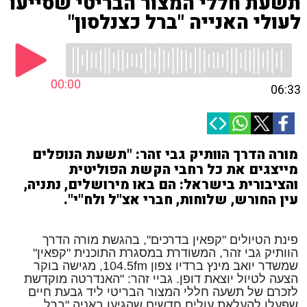
תשעת חללי המצור הבריטי שסייעו
לעולי האנייה "ברל כצנלסון"
00:00
06:33
מורה הדרך הוותיק גבי זהר: "תשעת הנופלים
מייצגים את כל רחבי הקשת הפוליטית
והציבורית בישראל: הם באו מירושלים, נתניה,
עין החורש, שלוחות, חברי אצ"ל ולח"י".
פינת הטיולים "קפאין בדרכים", בהגשת מורה הדרך
הוותיק גבי זהר, המשודרת במסגרת התוכנית "קפאין"
שמשדר יואב מינץ ברדיו צפון 104.5fm, מגישה בוקר
הצעה לטיול יוצאת דופן. גביי זהר: "האנדרטה מוקדשת
לזכרם של תשעה חללי המצור הבריטי ליד גבעת חיים
שפעלו להעלאת עולים חדשים שהגיעו באניה "ברל