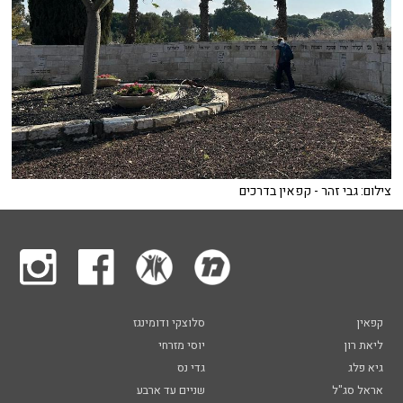
צילום: גבי זהר - קפאין בדרכים
קפאין
סלוצקי ודומינגז
ליאת רון
יוסי מזרחי
גיא פלג
גדי נס
אראל סג"ל
שניים עד ארבע