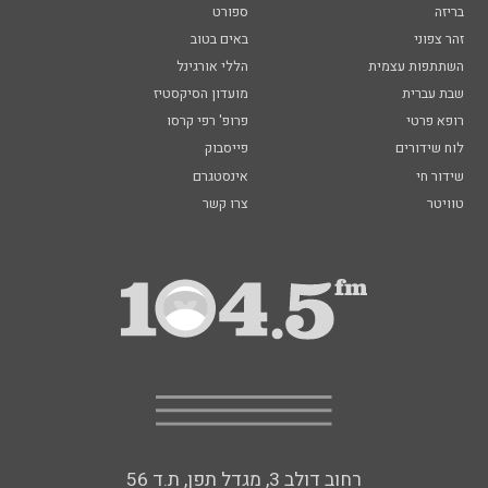
בריזה
ספורט
זהר צפוני
באים בטוב
השתתפות עצמית
הללי אורגינל
שבת עברית
מועדון הסיקסטיז
רופא פרטי
פרופ' רפי קרסו
לוח שידורים
פייסבוק
שידור חי
אינסטגרם
טוויטר
צרו קשר
רחוב דולב 3, מגדל תפן, ת.ד 56