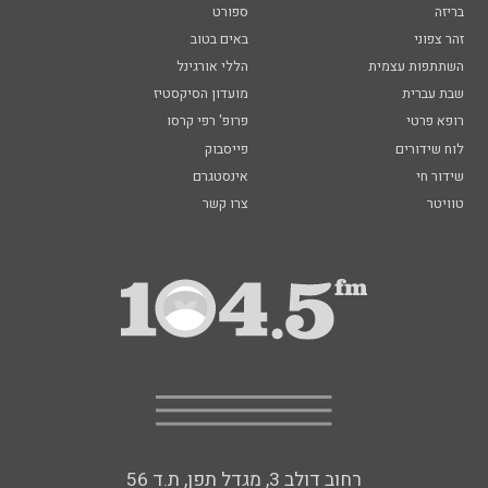
בריזה
ספורט
זהר צפוני
באים בטוב
השתתפות עצמית
הללי אורגינל
שבת עברית
מועדון הסיקסטיז
רופא פרטי
פרופ' רפי קרסו
לוח שידורים
פייסבוק
שידור חי
אינסטגרם
טוויטר
צרו קשר
רחוב דולב 3, מגדל תפן, ת.ד 56