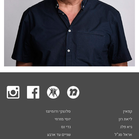
קפאין
סלוצקי ודומינגז
ליאת רון
יוסי מזרחי
גיא פלג
גדי נס
אראל סג"ל
שניים עד ארבע