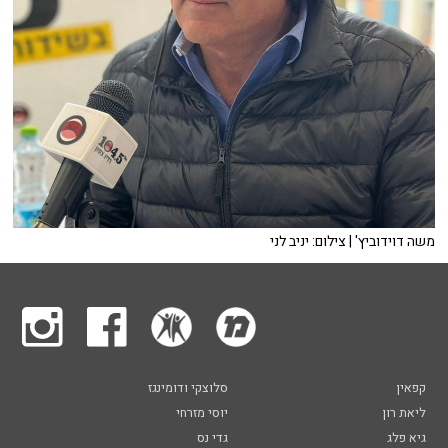
משה דוידוביץ' | צילום: יניב לני
קפאין
סלוצקי ודומינגז
ליאת רון
יוסי מזרחי
גיא פלג
גדי נס