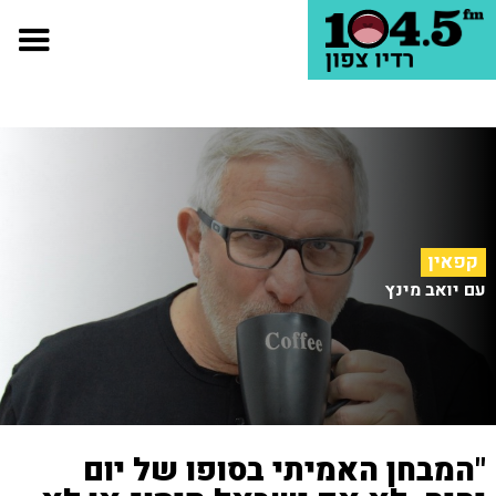
קפאין
עם יואב מינץ
"המבחן האמיתי בסופו של יום