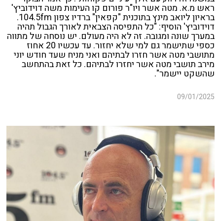
ראש מ.א. מטה אשר ויו"ר פורום קו העימות משה דוידוביץ'
בראיון ליואב מינץ בתוכנית "קפאין" ברדיו צפון 104.5fm.
דוידוביץ' הוסיף: "כל התפיסה הצבאית לאורך הגבול תהיה
במערך שונה ומגובה. זה לא היה מעולם. יש נוסחה של מתווה
כספי שתישמר גם למי שלא יחזור. עד עכשיו 20 אחוז
מתושבי מטה אשר חזרו לבתיהם ואני מניח שעד חודש יוני
מירב תושבי מטה אשר יחזרו לבתיהם. כל זאת בהתחשב
שהשקט יישמר".
09/01/2025