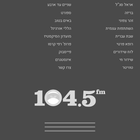
אראל סג"ל
שניים עד ארבע
בריזה
ספורט
זהר צפוני
באים בטוב
השתתפות עצמית
הללי אורגינל
שבת עברית
מועדון הסיקסטיז
רופא פרטי
פרופ' רפי קרסו
לוח שידורים
פייסבוק
שידור חי
אינסטגרם
טוויטר
צרו קשר