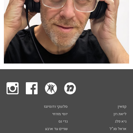
קפאין
סלוצקי ודומינגז
ליאת רון
יוסי מזרחי
גיא פלג
גדי נס
אראל סג"ל
שניים עד ארבע