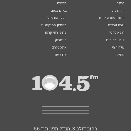
בריזה
ספורט
זהר צפוני
באים בטוב
השתתפות עצמית
הללי אורגינל
שבת עברית
מועדון הסיקסטיז
רופא פרטי
פרופ' רפי קרסו
לוח שידורים
פייסבוק
שידור חי
אינסטגרם
טוויטר
צרו קשר
רחוב דולב 3, מגדל תפן, ת.ד 56