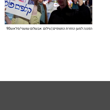
הפגנה למען החזרת החטופים | צילום: אבשלום שושני/פלאש90