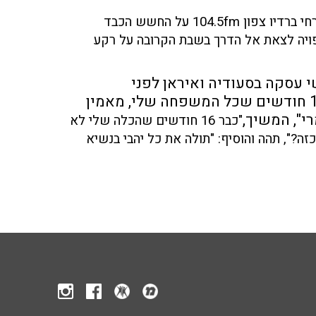
דני מירן, אבא של עמרי שנחטף לעזה שוחח עם יוסי מזרחי ברדיו צפון 104.5fm על החשש הכבד
ויה לצאת אל הדרך בשבת הקרובה
על רקע
עסקה בסעודיה ואיראן לפני
החטופים- אני אומר 'קברו לי את הילד'. אחרי 16 חודשים שכל המשפחה שלי, מאמין
י", המשיך,
"כבר 16 חודשים שהכלה שלי לא
ה?", תהה והוסיף: "תולה את כל יהבי בנשיא