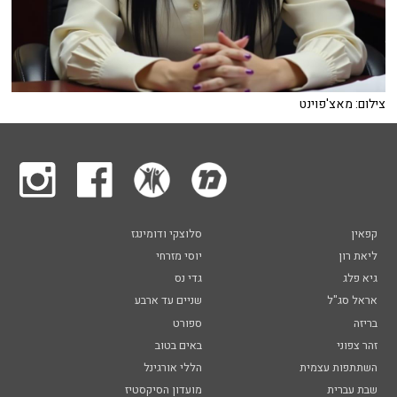
צילום: מאצ'פוינט
קפאין
סלוצקי ודומינגז
ליאת רון
יוסי מזרחי
גיא פלג
גדי נס
אראל סג"ל
שניים עד ארבע
בריזה
ספורט
זהר צפוני
באים בטוב
השתתפות עצמית
הללי אורגינל
שבת עברית
מועדון הסיקסטיז