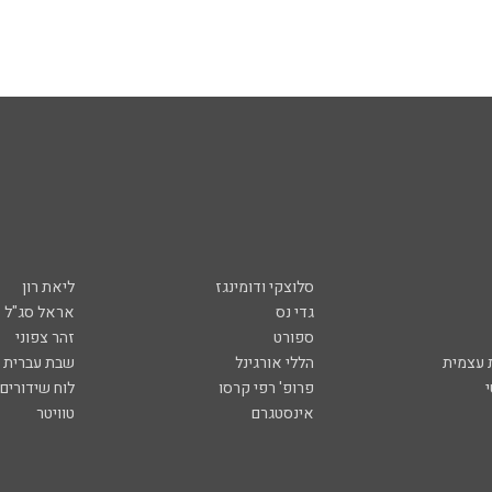
סלוצקי ודומינגז
ליאת רון
גדי נס
אראל סג"ל
ספורט
זהר צפוני
עצמית
הללי אורגינל
שבת עברית
פרופ' רפי קרסו
לוח שידורים
אינסטגרם
טוויטר