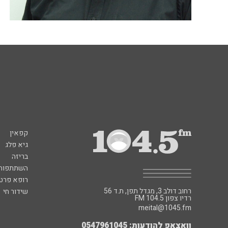
קפאין
גיא פלג
בריזה
השתתפות 
רופא פרטי
רחוב דולב 3, מגדל תפן, ת.ד 56
שידור חי
FM רדיו צפון 104.5
meital@1045.fm
וואצאפ להודעות: 0547961045