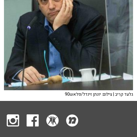
גלעד קריב | צילום: יונתן זינדל/פלאש90