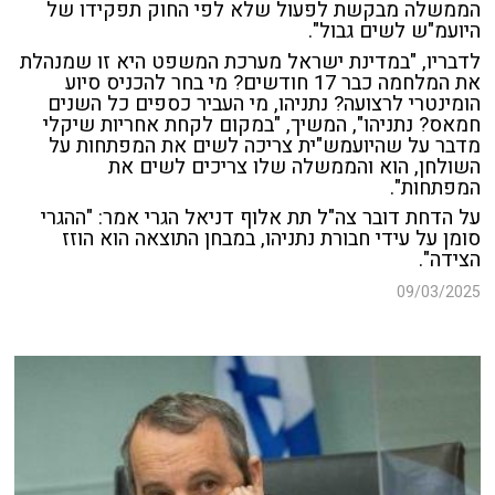
הממשלה מבקשת לפעול שלא לפי החוק תפקידו של
היועמ"ש לשים גבול".
לדבריו, "במדינת ישראל מערכת המשפט היא זו שמנהלת
את המלחמה כבר 17 חודשים? מי בחר להכניס סיוע
הומינטרי לרצועה? נתניהו, מי העביר כספים כל השנים
חמאס? נתניהו", המשיך, "במקום לקחת אחריו
ת
שיקלי
מדבר על שהיועמש"ית צריכה לשים את המפתחות על
השולחן, הוא והממשלה שלו צריכים לשים את
המפתחות".
על הדחת דובר צה"ל תת אלוף דניאל הגרי אמר: "ההגרי
סומן על עידי חבורת נתניהו, במבחן התוצאה הוא הוזז
הצידה".
09/03/2025