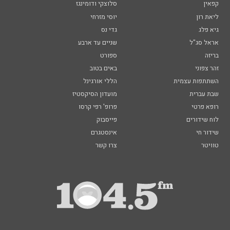
קפאין
סלוצקי ודומינגז
ליאת רון
יוסי מזרחי
גיא פלג
גדי נס
אראל סג"ל
שניים עד ארבע
בריזה
ספורט
זהר צפוני
באים בטוב
השתתפות עצמית
הללי אורגינל
שבת עברית
מועדון הסיקסטיז
רופא פרטי
פרופ' רפי קרסו
לוח שידורים
פייסבוק
שידור חי
אינסטגרם
טוויטר
צרו קשר