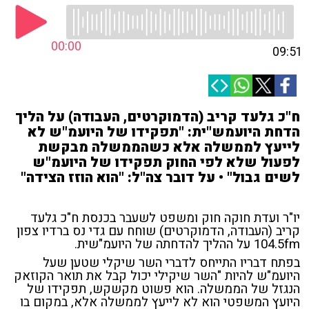
00:00
09:51
ח"כ גלעד קריב (הדמוקרטים, העבודה) על הליך
הדחת היועמש"ית: "תפקידו של היועמ"ש לא
לייעץ לממשלה אלא כשהממשלה מבקשת
לפעול שלא לפי החוק תפקידו של היועמ"ש
לשים גבול" • על דובר צה"ל: "הוא הוזז הצידה"
יו"ר ועדת חוקה חוק ומשפט לשעבר בכנסת ח"כ גלעד
קריב (העבודה, הדמוקרטים) שוחח עם גדי נס ברדיו צפון
104.5fm על ההליך להדחתה של היועמ"שית.
בפתח דבריו התייחס לדברי השר שיקלי שטען שעל
היועמ"ש להיות "השר שיקילי יכול קבל את תואר הקוזאק
הנגזל של הממשלה. הוא פשוט מקשקש, תפקידו של
היועץ המשפטי הוא לא לייעץ לממשלה אלא,
במקום בו