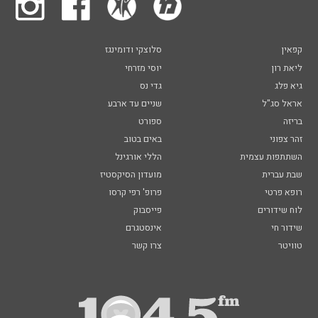
קפאין
סלוצקי ודומינגז
ליאת רון
יוסי מזרחי
גיא פלג
גדי נס
אראל סג"ל
שניים עד ארבע
בריזה
ספורט
זהר צפוני
באים בטוב
השתתפות עצמית
הללי אורגינל
שבת עברית
מועדון הסיקסטיז
רופא פרטי
פרופ' רפי קרסו
לוח שידורים
פייסבוק
שידור חי
אינסטגרם
טוויטר
צרו קשר