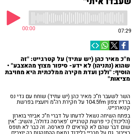
שעבדו איתי"
00:00
07:29
ח"כ מאיר כהן (יש עתיד) על קטרגייט: "זה
שהוא (נתניהו) לא ידע- סיפור מצוץ מהאצבע" •
הוסיף: "ולכן ועדת חקירה ממלכתית היא מחויבת
מציאות"
השר לשעבר ח"כ מאיר כהן (יש עתיד) שוחח עם גדי נס
ברדיו צפון 104.5fm על חקירת רה"מ ויועציו בפרשת
קטארגייט.
בפתח השיחה נשאל לדעתו על דברי ח"כ אביחי בוארון
(הליכוד) כי פרשת קטרגייט 'פארסה גדולה', והשיב: "אין
שום דבר שהם לא קוראים לו פארסה. זה כבר לא תופס
בציבור, גם על חבריי בליכוד נמאס ההתנהגות בה יוצרים