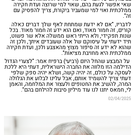
שאי אפשר לגעת בהם, שאוי למי שרוצה ועדת חקירה
ממלכתית ואוי למי שמעביר ביקורת, צריך להפסיק עם
זה".
לדבריו, "אם לא ידעת שמתחת לאף שלך דברים כאלה
קורים, זה חמור מאוד, ואם הוא ידע זה חמור מאוד.
בכל
שנות תפקידי, ולא הייתי ראש ממשלה אלא שר פשוט,
תיד ידעתי על עיסוקם של אלה שעובדים איתך, ולכן זה
שהוא לא ידע זה סיפור מצוץ מהאצבע ולכן, ועדת חקירה
ממלכתית היא מחויבת מציאות".
על המבצע שהחל היום (רביעי) ברפיח אמר: "לצערי הגדול
הדילמה הזו מלווה את החברה הישראלית, דעתי היא ללכת
לעסקה על כולם, זה יהיה קשה, ושלא יהיה ספק שלפי
דעתי צריך להש
מ
יד אותם, אבל עלינו לבלוע את הגלולה
המרה, להשיב את החטופים ולעצור את המלחמה, והאמן
לי, חמאס יתנו לנו עוד מיליון סיבות להילחם בהם".
02/04/2025