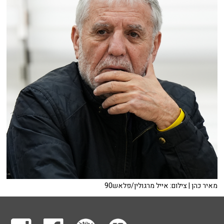
מאיר כהן | צילום: אייל מרגולין/פלאש90