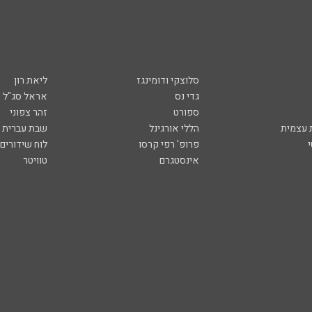
סלוצקי ודומינגז
ליאת רון
גדי נס
אראל סג"ל
ספורט
זהר צפוני
עצמית
הללי אורגינל
שבת עברית
פרופ' רפי קרסו
לוח שידורים
אינסטגרם
טוויטר