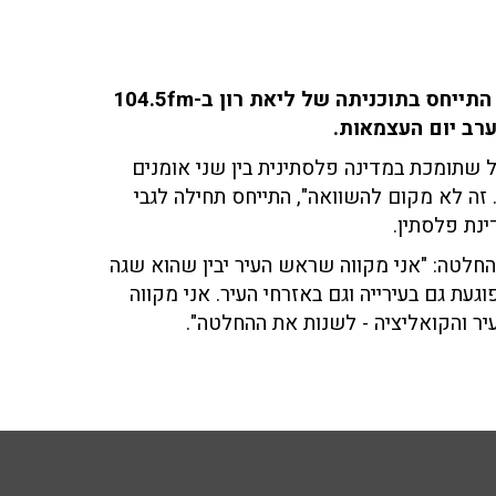
יניב בן שושן, יו"ר סיעת הליכוד במועצת העיר חיפה, התייחס בתוכניתה של ליאת רון ב-104.5fm
ערב יום העצמאות.
ל שתומכת במדינה פלסתינית בין שני אומנים
. זה לא מקום להשוואה", התייחס תחילה לגבי
נת פלסתין.
החלטה: "אני מקווה שראש העיר יבין שהוא שגה
עת גם בעירייה וגם באזרחי העיר. אני מקווה
ר והקואליציה - לשנות את ההחלטה".