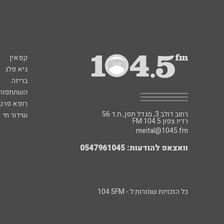
קפאין
גיא פלג
בריזה
השתתפות 
רופא פרטי
רחוב דולב 3, מגדל תפן, ת.ד 56
שידור חי
FM רדיו צפון 104.5
meital@1045.fm
וואצאפ להודעות: 0547961045
כל הזכויות שמורות ל - 104.5FM