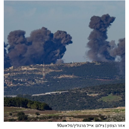
אזור הצפון | צילום: אייל מרגולין/פלאש90