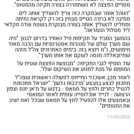
מסויים הפצצה לא השתחררה בצורה תקינה מהמטוס".
"הנוהל אומר שבמקרה כזה צריך להשליך אותה לים.
מסיבה לא ברורה הטייס מבחין בזה רק לקראת נחיתה
ומחליט להשליך אותה בצורה מבוקרת בשטח שדה חקלאי
ליד מסלול ההמראה".
בהמשך הסביר על תקיפות חיל האוויר בדרום לבנון: "היה
שם מערך שלם של מנהרות אסטרטגיות עם הרבה מאוד
חימושים, נ"מ ויוצא בזה. בימים האחרונים צה"ל מזהה
שחיזבאללה מנסה לשקם את אותו מערך".
עוד הוסיף לגבי התקיפה: "מבוצעת הפצצת שטיח על
המתחם על מנת למנוע את השיקום שלו".
לאחר מכן, אשכנזי התייחס לפעולה ראשונית שצה"ל
מתכוון לבצע במבצע 'מרכבות גדעון': "
ישראל מתכוונת
להטיל כתרים ולחץ על חמאס - בדגש על ח'אן יונס וצפון
הרצועה - לנייד אוכלוסייה עזתית לאזור המואסי
ובאמצעים אלו להפעיל לחץ על חמאס שבכל זאת ישיב
את החטופים".
11/05/2025