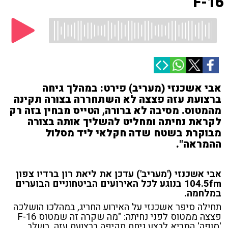
F-16
אבי אשכנזי (מעריב) פירט: במהלך גיחה
ברצועת עזה פצצה לא השתחררה בצורה תקינה
מהמטוס. מסיבה לא ברורה, הטייס מבחין בזה רק
לקראת נחיתה ומחליט להשליך אותה בצורה
מבוקרת בשטח שדה חקלאי ליד מסלול
ההמראה".
אבי אשכנזי ('מעריב') עדכן את ליאת רון ברדיו צפון
104.5fm בנוגע לכל האירועים הביטחוניים הבוערים
במלחמה.
תחילה סיפר אשכנזי על האירוע החריג, במהלכו הושלכה
פצצה ממטוס לפני נחיתה: "מה שקרה זה שמטוס F-16
'סופה' המריא לבצע גיחת תקיפה ברצועת עזה. בשלב