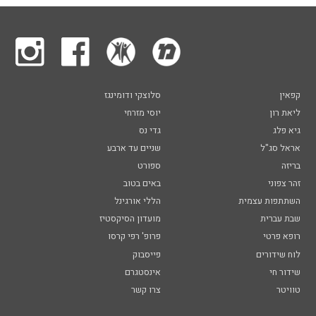
קפאין
סלוצקי ודומינגז
ליאת רון
יוסי מזרחי
גיא פלג
גדי נס
אראל סג"ל
שניים עד ארבע
בריזה
ספורט
זהר צפוני
באים בטוב
השתתפות עצמית
הללי אורגינל
שבת עברית
מועדון הסיקסטיז
רופא פרטי
פרופ' רפי קרסו
לוח שידורים
פייסבוק
שידור חי
אינסטגרם
טוויטר
צרו קשר