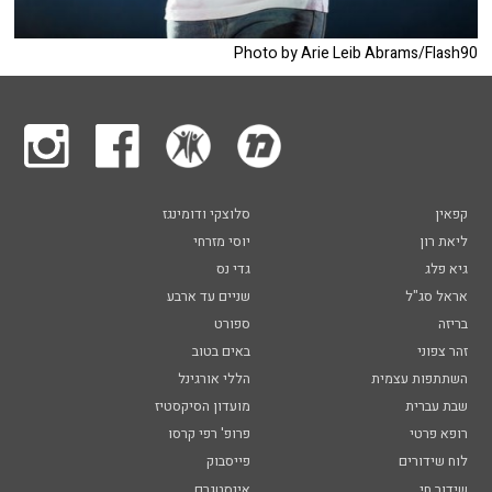
Photo by Arie Leib Abrams/Flash90
קפאין
סלוצקי ודומינגז
ליאת רון
יוסי מזרחי
גיא פלג
גדי נס
אראל סג"ל
שניים עד ארבע
בריזה
ספורט
זהר צפוני
באים בטוב
השתתפות עצמית
הללי אורגינל
שבת עברית
מועדון הסיקסטיז
רופא פרטי
פרופ' רפי קרסו
לוח שידורים
פייסבוק
שידור חי
אינסטגרם