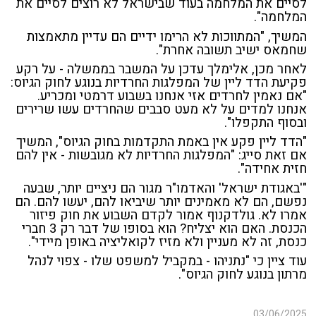
לסיים את המלחמה בעוד שבישראל לא רוצים לסיים את
המלחמה".
המשיך, "המתווכות לא הרימו ידיים הם עדיין מתאמצות
שחמאס ישיב תשובה אחרת".
לאחר מכן, אלימלך עדכן על המשבר בממשלה - על רקע
פקיעת הדד ליין של המפלגות החרדיות בנוגע לחוק הגיוס:
"אם נאמין לחרדים אזי אנחנו בשבוע דרמטי ומכריע.
אנחנו למדים על לא מעט סבבים שהחרדים עשו שרירים
ובסוף התקפלו".
"הדד ליין פקע אין באמת התקדמות בחוק הגיוס", המשיך
אם זאת סייג: "המפלגות החרדיות לא מגובשות - אין להם
חזית אחידה".
"'באגודת ישראל' והאדמו"ר מגור הם ניציים יותר, שבעה
נפשם, הם לא מאמינים יותר שיביאו להם, יעשו להם. הם
אמרו לא. גולדקנוף אמור לקדם השבוע את חוק פיזור
הכנסת. האם הוא יצליח? הוא בסופו של דבר רק 3 חברי
כנסת, זה לא מעניין ולא מזיז לקואליציה באופן מיידי".
עוד ציין כי "נתניהו - במקביל למשפט שלו - צפוי לנהל
מרתון בנוגע לחוק הגיוס".
03/06/2025