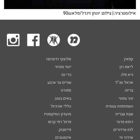
אילוסטרציה | צילום: יונתן זינדל/פלאש90
קפאין
סלוצקי ודומינגז
ליאת רון
יוסי מזרחי
גיא פלג
גדי נס
אראל סג"ל
שניים עד ארבע
בריזה
ספורט
זהר צפוני
באים בטוב
השתתפות עצמית
הללי אורגינל
שבת עברית
מועדון הסיקסטיז
רופא פרטי
פרופ' רפי קרסו
לוח שידורים
פייסבוק
שידור חי
אינסטגרם