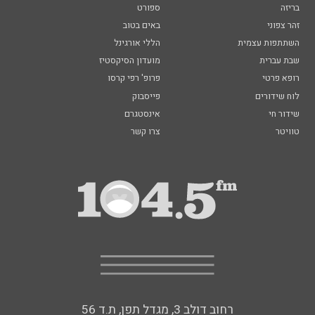
בריזה
ספורט
זהר צפוני
באים בטוב
השתתפות עצמית
הללי אורגינל
שבת עברית
מועדון הסיקסטיז
רופא פרטי
פרופ' רפי קרסו
לוח שידורים
פייסבוק
שידור חי
אינסטגרם
טוויטר
צרו קשר
רחוב דולב 3, מגדל תפן, ת.ד 56