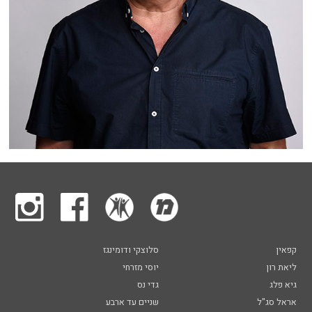
קפאין
סלוצקי ודומינגז
ליאת רון
יוסי מזרחי
גיא פלג
גדי נס
אראל סג"ל
שניים עד ארבע