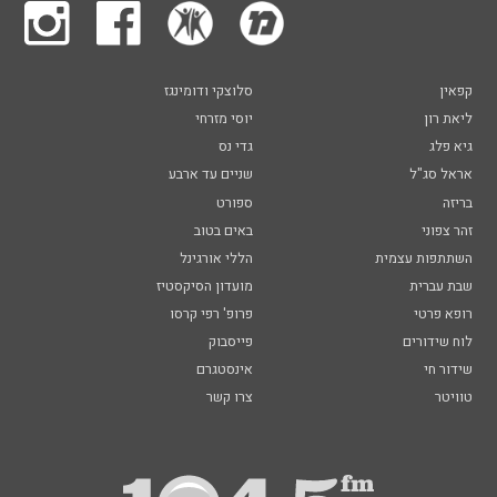
קפאין
סלוצקי ודומינגז
ליאת רון
יוסי מזרחי
גיא פלג
גדי נס
אראל סג"ל
שניים עד ארבע
בריזה
ספורט
זהר צפוני
באים בטוב
השתתפות עצמית
הללי אורגינל
שבת עברית
מועדון הסיקסטיז
רופא פרטי
פרופ' רפי קרסו
לוח שידורים
פייסבוק
שידור חי
אינסטגרם
טוויטר
צרו קשר