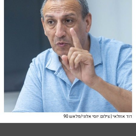
דוד אזולאי | צילום: יוסי אלוני/פלאש 90