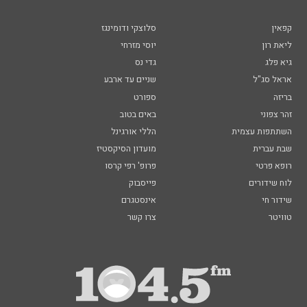
קפאין
סלוצקי ודומינגז
ליאת רון
יוסי מזרחי
גיא פלג
גדי נס
אראל סג"ל
שניים עד ארבע
בריזה
ספורט
זהר צפוני
באים בטוב
השתתפות עצמית
הללי אורגינל
שבת עברית
מועדון הסיקסטיז
רופא פרטי
פרופ' רפי קרסו
לוח שידורים
פייסבוק
שידור חי
אינסטגרם
טוויטר
צרו קשר