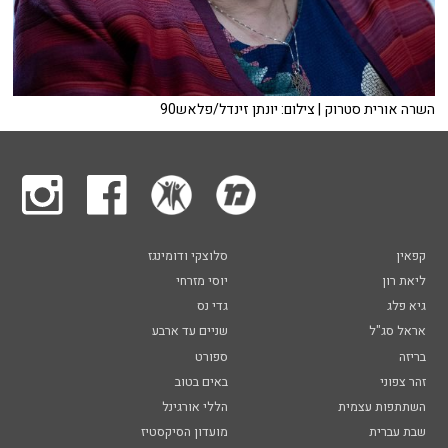
השרה אורית סטרוק | צילום: יונתן זינדל/פלאש90
קפאין
סלוצקי ודומינגז
ליאת רון
יוסי מזרחי
גיא פלג
גדי נס
אראל סג"ל
שניים עד ארבע
בריזה
ספורט
זהר צפוני
באים בטוב
השתתפות עצמית
הללי אורגינל
שבת עברית
מועדון הסיקסטיז