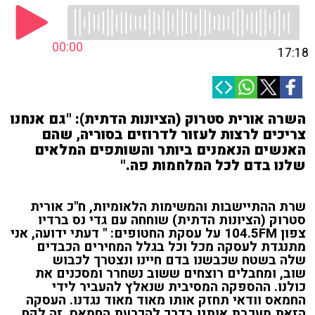
00:00
17:18
השרה אורית סטרוק (הציונות הדתית): "גם אנחנו
צריכים לרצות לעזור לדרוזים בסוריה, שהם
האנשים הנאמנים ביותר והשותפים המלאים
שלנו בדם לכל המלחמות פה."
שרת ההתיישבות והמשימות הלאומיות, ח"כ אורית
סטרוק (הציונות הדתית) שוחחה עם גדי נס ברדיו
צפון 104.5FM על עסקת החטופים: "
דעתי ידועה, אני
מתנגדת לעסקה
מכל וכל
בגלל המחירים הכבדים
שלה
בשטח שכבשנו בדם חיינו
ונצטרך לכבוש
שוב,
ומחבלים רוצחים ששוב נשחרר
ומסכנים את
כולנו. ה
הספקה המסיבית
שנאלץ להעביר לידי
החמאס
וודאי תחזק אותו מאוד מאוד נגדנו.
העסקה
הזאת מעכבת אותנו
בדרך להכרעת החמאס. זה
לקח