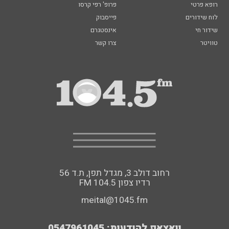
רופא פרטי
פרופ' רפי קרסו
לוח שידורים
פייסבוק
שידור חי
אינסטגרם
טוויטר
צרו קשר
רחוב דולב 3, מגדל תפן, ת.ד 56
FM רדיו צפון 104.5
meital@1045.fm
וואצאפ להודעות: 0547961045