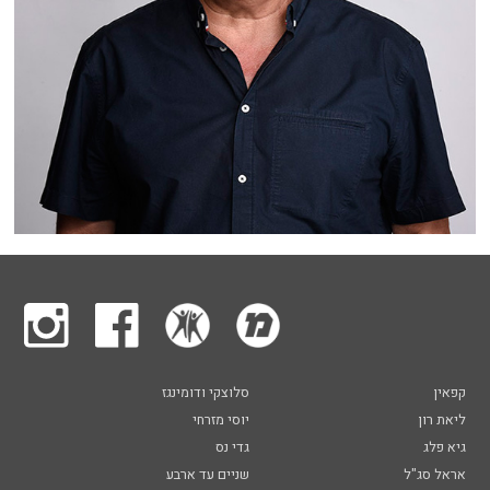
קפאין
סלוצקי ודומינגז
ליאת רון
יוסי מזרחי
גיא פלג
גדי נס
אראל סג"ל
שניים עד ארבע