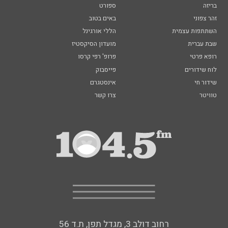
בריזה
ספורט
זהר צפוני
באים בטוב
השתתפות עצמית
הללי אורגינל
שבת עברית
מועדון הסיקסטיז
רופא פרטי
פרופ' רפי קרסו
לוח שידורים
פייסבוק
שידור חי
אינסטגרם
טוויטר
צרו קשר
רחוב דולב 3, מגדל תפן, ת.ד 56