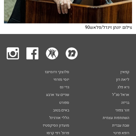
צילום: יונתן זינדל/פלאש90
קפאין
סלוצקי ודומינגז
ליאת רון
יוסי מזרחי
גיא פלג
גדי נס
אראל סג"ל
שניים עד ארבע
בריזה
ספורט
זהר צפוני
באים בטוב
השתתפות עצמית
הללי אורגינל
שבת עברית
מועדון הסיקסטיז
רופא פרטי
פרופ' רפי קרסו