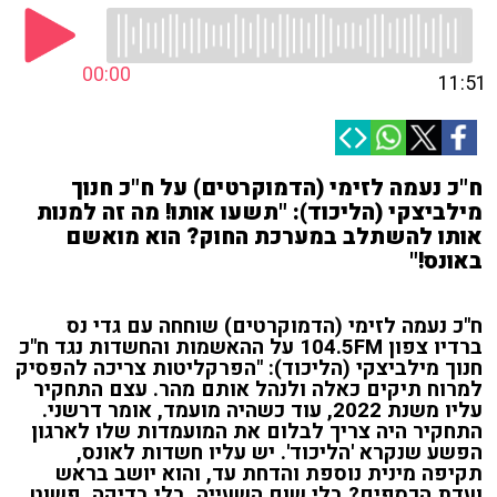
00:00
11:51
ח"כ נעמה לזימי (הדמוקרטים) על ח"כ חנוך
מילביצקי (הליכוד): "תשעו אותו! מה זה למנות
אותו להשתלב במערכת החוק? הוא מואשם
באונס!"
ח"כ נעמה לזימי (הדמוקרטים) שוחחה עם גדי נס
ברדיו צפון 104.5FM על ההאשמות והחשדות נגד ח"כ
חנוך מילביצקי (הליכוד): "הפרקליטות צריכה להפסיק
למרוח תיקים כאלה ולנהל אותם מהר. עצם התחקיר
עליו משנת 2022, עוד כשהיה מועמד, אומר דרשני.
התחקיר היה צריך לבלום את המועמדות שלו לארגון
הפשע שנקרא 'הליכוד'. יש עליו חשדות לאונס,
תקיפה מינית נוספת והדחת עד, והוא יושב בראש
ועדת הכספים? בלי שום השעייה, בלי בדיקה, פשוט