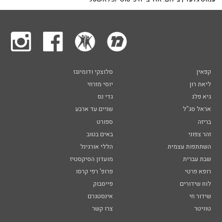
קפאין
סלוצקי ודומינגז
ליאת רון
יוסי מזרחי
גיא פלג
גדי נס
אראל סג"ל
שניים עד ארבע
בריזה
ספורט
זהר צפוני
באים בטוב
השתתפות עצמית
הללי אורגינל
שבת עברית
מועדון הסיקסטיז
רופא פרטי
פרופ' רפי קרסו
לוח שידורים
פייסבוק
שידור חי
אינסטגרם
טוויטר
צרו קשר