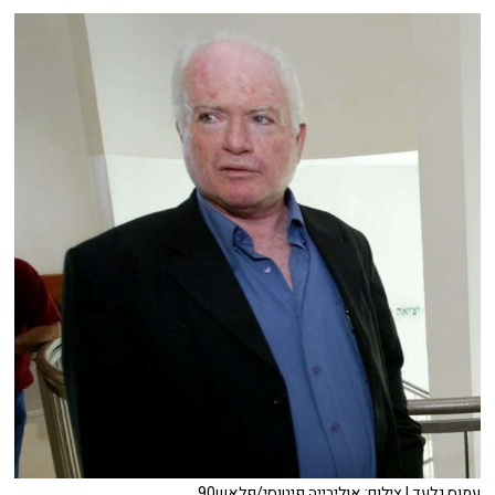
עמוס גלעד | צילום: אוליבייה פיטוסי/פלאש90