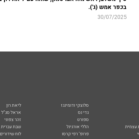
בכפר אמש (ג').
30/07/2025
סלוצקי ודומינגז
ליאת רון
גדי נס
אראל סג"ל
ספורט
זהר צפוני
עצמית
הללי אורגינל
שבת עברית
פרופ' רפי קרסו
לוח שידורים