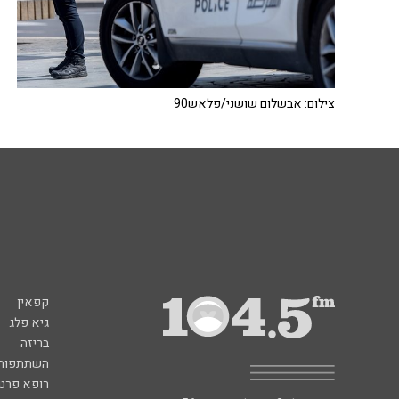
צילום: אבשלום שושני/פלאש90
קפאין
גיא פלג
בריזה
השתתפות 
רופא פרטי