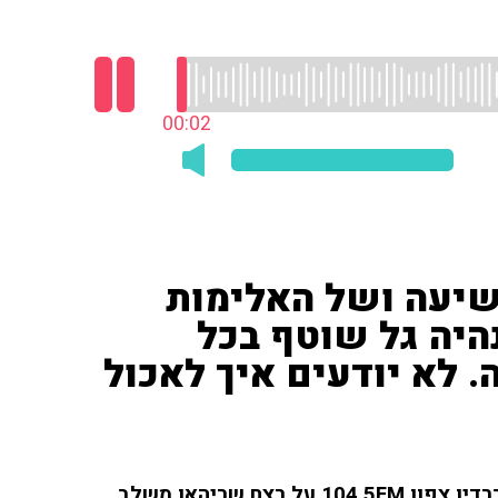
00:03
שיעה ושל האלימות
היה גל שוטף בכל
. לא יודעים איך לאכול
סיף משלב, ראש מ.א אבו סנאן, שוחח עם ליאת רון ברדיו צפון 104.5FM על רצח שריהאן משלב