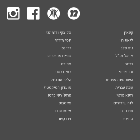
קפאין
סלוצקי ודומינגז
ליאת רון
יוסי מזרחי
גיא פלג
גדי נס
אראל סג"ל
שניים עד ארבע
בריזה
ספורט
זהר צפוני
באים בטוב
השתתפות עצמית
הללי אורגינל
שבת עברית
מועדון הסיקסטיז
רופא פרטי
פרופ' רפי קרסו
לוח שידורים
פייסבוק
שידור חי
אינסטגרם
טוויטר
צרו קשר