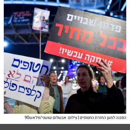
הפגנה למען החזרת החטופים | צילום: אבשלום שושני/פלאש90