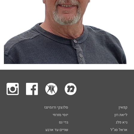
קפאין
סלוצקי ודומינגז
ליאת רון
יוסי מזרחי
גיא פלג
גדי נס
אראל סג"ל
שניים עד ארבע