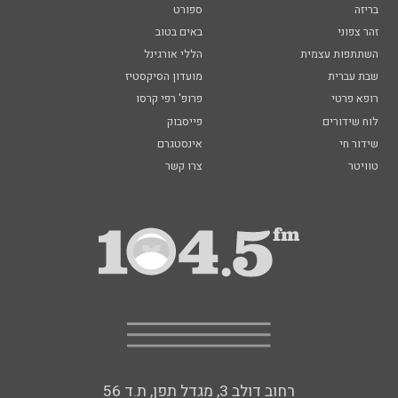
בריזה
ספורט
זהר צפוני
באים בטוב
השתתפות עצמית
הללי אורגינל
שבת עברית
מועדון הסיקסטיז
רופא פרטי
פרופ' רפי קרסו
לוח שידורים
פייסבוק
שידור חי
אינסטגרם
טוויטר
צרו קשר
רחוב דולב 3, מגדל תפן, ת.ד 56