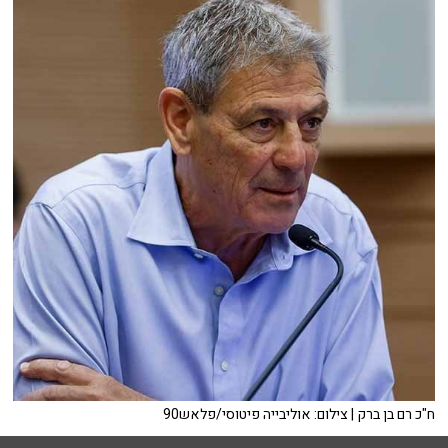
ח"כ רם בן ברק | צילום: אוליבייה פיטוסי/פלאש90