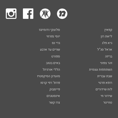
קפאין
סלוצקי ודומינגז
ליאת רון
יוסי מזרחי
גיא פלג
גדי נס
אראל סג"ל
שניים עד ארבע
בריזה
ספורט
זהר צפוני
באים בטוב
השתתפות עצמית
הללי אורגינל
שבת עברית
מועדון הסיקסטיז
רופא פרטי
פרופ' רפי קרסו
לוח שידורים
פייסבוק
שידור חי
אינסטגרם
טוויטר
צרו קשר