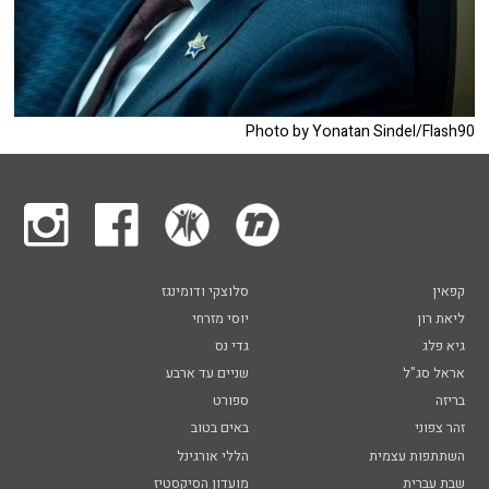
Photo by Yonatan Sindel/Flash90
קפאין
סלוצקי ודומינגז
ליאת רון
יוסי מזרחי
גיא פלג
גדי נס
אראל סג"ל
שניים עד ארבע
בריזה
ספורט
זהר צפוני
באים בטוב
השתתפות עצמית
הללי אורגינל
שבת עברית
מועדון הסיקסטיז