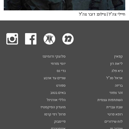
חיילי צה"ל | צילום: דובר צה"ל
קפאין
סלוצקי ודומינגז
ליאת רון
יוסי מזרחי
גיא פלג
גדי נס
אראל סג"ל
שניים עד ארבע
בריזה
ספורט
זהר צפוני
באים בטוב
השתתפות עצמית
הללי אורגינל
שבת עברית
מועדון הסיקסטיז
רופא פרטי
פרופ' רפי קרסו
לוח שידורים
פייסבוק
שידור חי
אינסטגרם