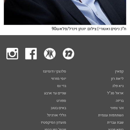
ח"כ ניסים ואטורי | צילום: יונתן זינדל/פלאש90
קפאין
סלוצקי ודומינגז
ליאת רון
יוסי מזרחי
גיא פלג
גדי נס
אראל סג"ל
שניים עד ארבע
בריזה
ספורט
זהר צפוני
באים בטוב
השתתפות עצמית
הללי אורגינל
שבת עברית
מועדון הסיקסטיז
רופא פרטי
פרופ' רפי קרסו