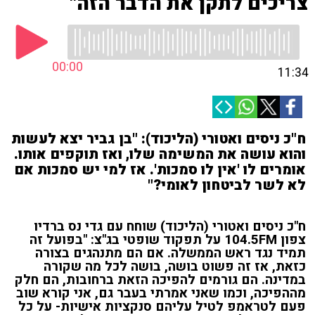
צריכים לתקן את הדבר הזה"
00:00
11:34
ח"כ ניסים ואטורי (הליכוד): "בן גביר יצא לעשות
והוא עושה את המשימה שלו, ואז תוקפים אותו.
אומרים לו 'אין לו סמכות'. אז למי יש סמכות אם
לא לשר לביטחון לאומי?"
ח"כ ניסים ואטורי (הליכוד) שוחח עם גדי נס ברדיו
צפון 104.5FM על תפקוד שופטי בג"צ: "בפועל זה
תמיד נגד ראש הממשלה.
אם הם מתנהגים בצורה
כזאת, אז זה פשוט בושה, בושה לכל מה שקורה
במדינה.
הם גורמים להפיכה הזאת ברחובות, הם חלק
מההפיכה,
וכמו שאני אמרתי בעבר גם, אני קורא שוב
פעם לטראמפ לטיל עליהם סנקציות אישיות-
על כל