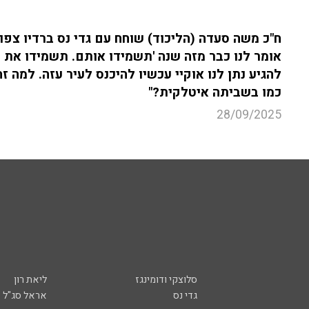
ח"כ משה סעדה (הליכוד) שוחח עם גדי נס ברדיו צפון 104.5FM על התנהלות צה"ל בעזה:
אומר לנו כבר מזה שנה 'תשמידו אותם. תשמידו את הח
להגיע נתן לנו אוקיי עכשיו להיכנס לעיר עזה.
למה זה
כמו בשביתה איטלקית?"
28/09/2025
סלוצקי ודומינגז
ליאת רון
גדי נס
אראל סג"ל