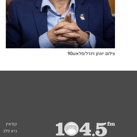
צילום: יונתן זינדל/פלאש90
קפאין
גיא פלג