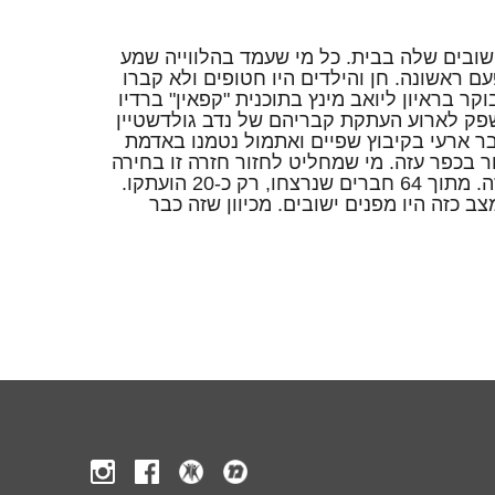
שובים שלה בבית.
כל מי שעמד בהלווייה שמע
 ראשונה. חן והילדים היו חטופים ולא קברו
ר בראיון ליואב מינץ בתוכנית "קפאין" ברדיו
') נירה שפק לארוע העתקת קבריהם של נדב גולדשטיין
 אלמוג ז"ל שנרצחו ב-7.10 נטמנו בקבר ארעי בקיבוץ שפיים ואתמול נטמנו באדמת
ר בכפר עזה. מי שמחליט לחזור חזרה זו בחירה
מושכלת של אנשים שהחליטו להקים את ביתם בכפר עזה. מתוך 64 חברים שנרצחו, רק כ-20 הועתקו.
 כזה היו מפנים ישובים. מכיוון שזה כבר