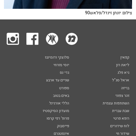
צילום: יונתן זינדל/פלאש90
קפאין
סלוצקי ודומינגז
ליאת רון
יוסי מזרחי
גיא פלג
גדי נס
אראל סג"ל
שניים עד ארבע
בריזה
ספורט
זהר צפוני
באים בטוב
השתתפות עצמית
הללי אורגינל
שבת עברית
מועדון הסיקסטיז
רופא פרטי
פרופ' רפי קרסו
לוח שידורים
פייסבוק
שידור חי
אינסטגרם