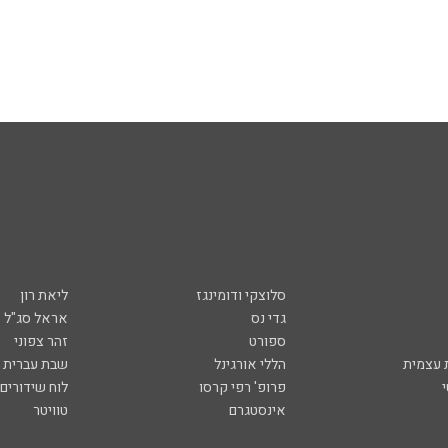
סלוצקי ודומינגז
ליאת רון
גדי נס
אראל סג"ל
ספורט
זהר צפוני
עצמית
הללי אורגינל
שבת עברית
פרופ' רפי קרסו
לוח שידורים
אינסטגרם
טוויטר