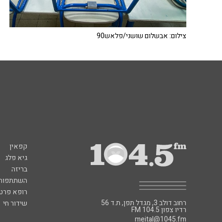
צילום: אבשלום שושני/פלאש90
קפאין
גיא פלג
בריזה
השתתפות 
רופא פרטי
רחוב דולב 3, מגדל תפן, ת.ד 56
שידור חי
FM רדיו צפון 104.5
meital@1045.fm