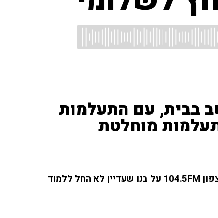
וץ לשלומי"
שב בבית, עם התעלמות
תעלמות מוחלטת
עמי צפריר, תושב שלומי, שוחח עם ליאת רון ברדיו צפון 104.5FM על בנו שעדיין לא החל ללמוד