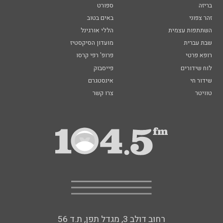
בריזה
ספורט
זהר צפוני
באים בטוב
השתתפות עצמית
הללי אורגינל
שבת עברית
מועדון הסיקסטיז
רופא פרטי
פרופ' רפי קרסו
לוח שידורים
פייסבוק
שידור חי
אינסטגרם
טוויטר
צרו קשר
רחוב דולב 3, מגדל תפן, ת.ד 56