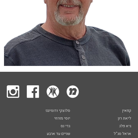
קפאין
סלוצקי ודומינגז
ליאת רון
יוסי מזרחי
גיא פלג
גדי נס
אראל סג"ל
שניים עד ארבע