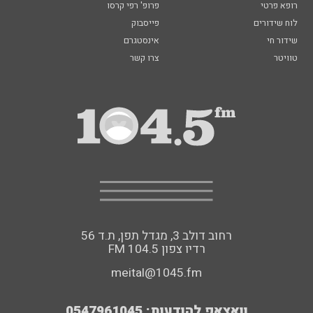
רופא פרטי
פרופ' רפי קרסו
לוח שידורים
פייסבוק
שידור חי
אינסטגרם
טוויטר
צרו קשר
רחוב דולב 3, מגדל תפן, ת.ד 56
FM רדיו צפון 104.5
meital@1045.fm
וואצאפ להודעות: 0547961045