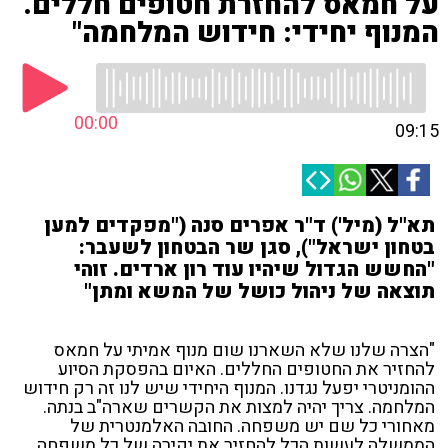
על חמאס להחזרת חטופים חללים.
המנוף יחידי: חידוש המלחמה"
00:00
09:15
תא"ל (מיל') ד"ר אפרים סנה ("מפקדים למען
בטחון ישראל"), סגן שר הבטחון לשעבר:
"החשש הגדול שיהיו עוד רון ארדים. זוהי
תוצאה של ניהול כושל של המשא ומתן"
"הצרה שלנו שלא השארנו שום מנוף אמיתי על חמאס
להחזיר את החטופים החללים. האיום בהפסקת הסיוע
ההומניטרי יפעל נגדנו. המנוף היחידי שיש לנו זה רק חידוש
המלחמה. צריך יהיה למצות את הקשרים שארה"ב בנתה.
מאחורי כל שם יש משפחה. החובה האלמנטרית של
הממשלה לעשות הכל להחזיר את יקירה של כל משפחה.