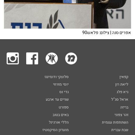
אפרים סנה | צילום: פלאש90
קפאין
סלוצקי ודומינגז
ליאת רון
יוסי מזרחי
גיא פלג
גדי נס
אראל סג"ל
שניים עד ארבע
בריזה
ספורט
זהר צפוני
באים בטוב
השתתפות עצמית
הללי אורגינל
שבת עברית
מועדון הסיקסטיז